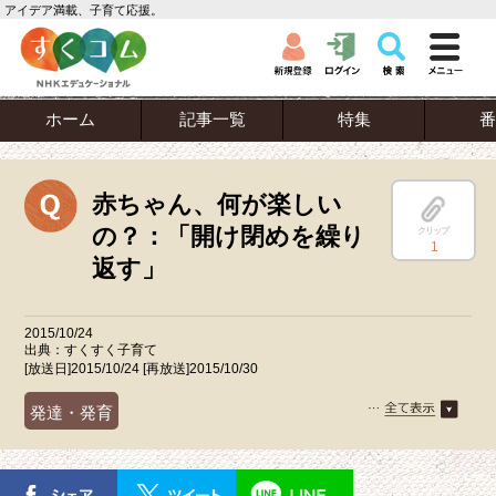
アイデア満載、子育て応援。
ホーム
記事一覧
特集
番
赤ちゃん、何が楽しい
の？：「開け閉めを繰り
クリップ
1
返す」
2015/10/24
出典：すくすく子育て
[放送日]2015/10/24 [再放送]2015/10/30
発達・発育