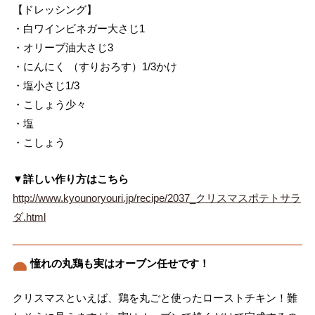
【ドレッシング】
・白ワインビネガー大さじ1
・オリーブ油大さじ3
・にんにく （すりおろす）1/3かけ
・塩小さじ1/3
・こしょう少々
・塩
・こしょう
▼詳しい作り方はこちら
http://www.kyounoryouri.jp/recipe/2037_クリスマスポテトサラ
ダ.html
憧れの丸鶏も実はオーブン任せです！
クリスマスといえば、鶏を丸ごと使ったローストチキン！難