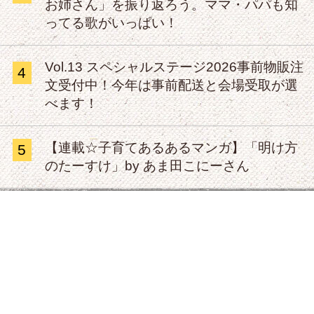
お姉さん」を振り返ろう。ママ・パパも知
ってる歌がいっぱい！
Vol.13 スペシャルステージ2026事前物販注
4
文受付中！今年は事前配送と会場受取が選
べます！
【連載☆子育てあるあるマンガ】「明け方
5
のたーすけ」by あま田こにーさん