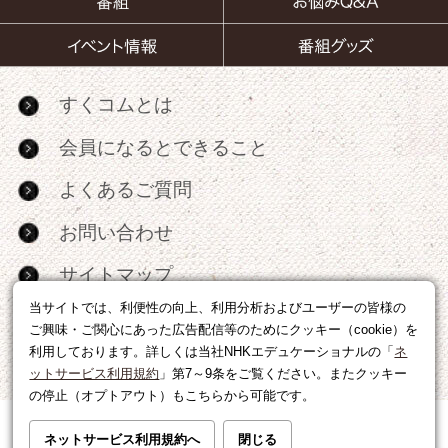
すくコムとは
会員になるとできること
よくあるご質問
お問い合わせ
サイトマップ
当サイトでは、利便性の向上、利用分析およびユーザーの皆様の
RSS
ご興味・ご関心にあった広告配信等のためにクッキー（cookie）を
利用しております。詳しくは当社NHKエデュケーショナルの「
ネ
広告出稿・パートナーシップについて
ットサービス利用規約
」第7～9条をご覧ください。またクッキー
の停止（オプトアウト）もこちらから可能です。
利用規約
|
個人情報の取り扱いについて
ネットサービス利用規約へ
閉じる