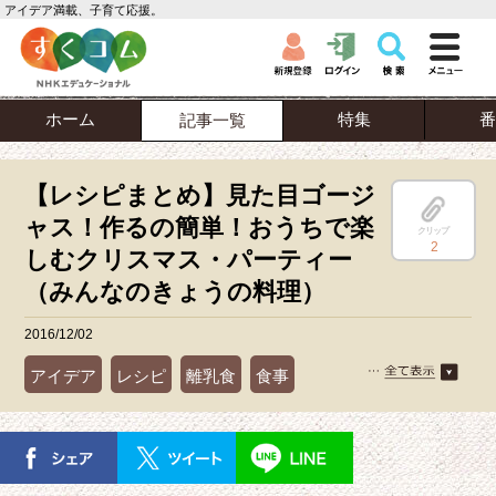
アイデア満載、子育て応援。
ホーム
特集
番
記事一覧
【レシピまとめ】見た目ゴージ
ャス！作るの簡単！おうちで楽
クリップ
2
しむクリスマス・パーティー
（みんなのきょうの料理）
2016/12/02
アイデア
レシピ
離乳食
食事