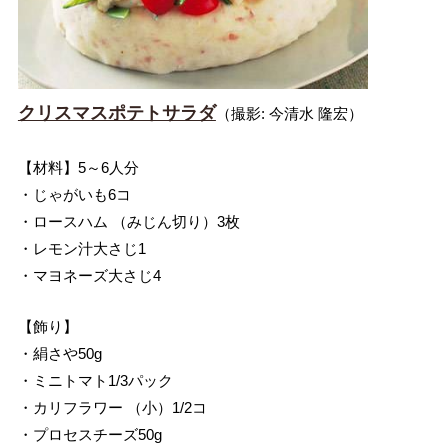
クリスマスポテトサラダ
（撮影: 今清水 隆宏）
【材料】5～6人分
・じゃがいも6コ
・ロースハム （みじん切り）3枚
・レモン汁大さじ1
・マヨネーズ大さじ4
【飾り】
・絹さや50g
・ミニトマト1/3パック
・カリフラワー （小）1/2コ
・プロセスチーズ50g