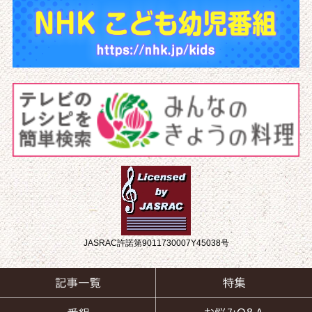
JASRAC許諾第9011730007Y45038号