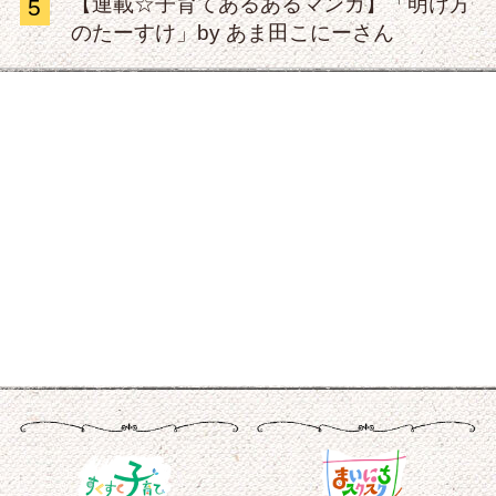
【連載☆子育てあるあるマンガ】「明け方
5
のたーすけ」by あま田こにーさん