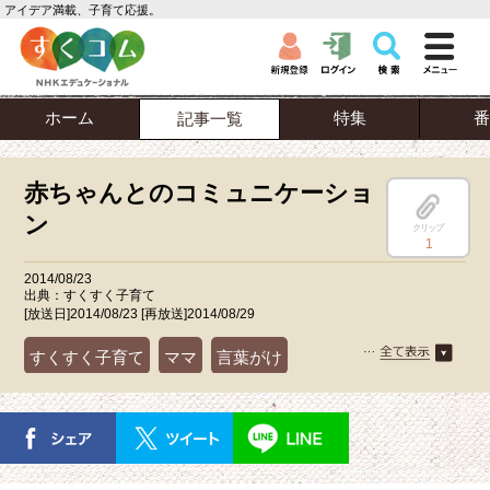
アイデア満載、子育て応援。
ホーム
特集
番
記事一覧
赤ちゃんとのコミュニケーショ
ン
クリップ
1
2014/08/23
出典：すくすく子育て
[放送日]2014/08/23 [再放送]2014/08/29
すくすく子育て
ママ
言葉がけ