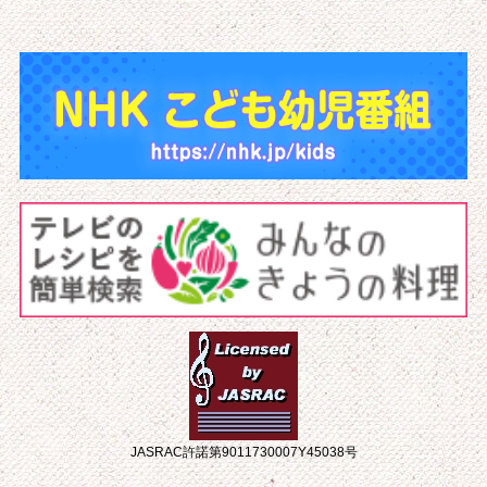
JASRAC許諾第9011730007Y45038号