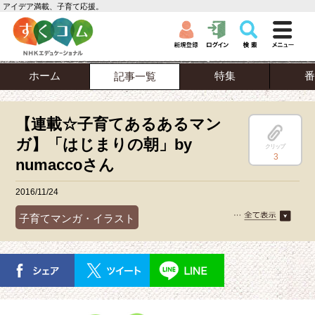
アイデア満載、子育て応援。
ホーム
特集
番
記事一覧
【連載☆子育てあるあるマン
ガ】「はじまりの朝」by
クリップ
3
numaccoさん
2016/11/24
子育てマンガ・イラスト