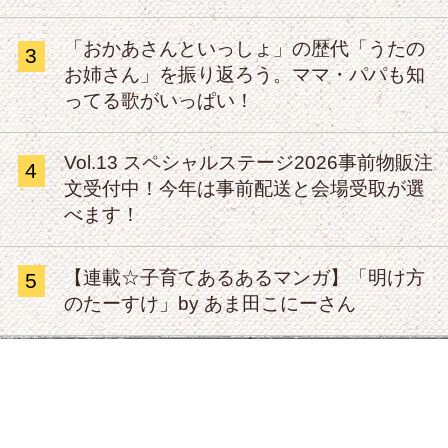
「おかあさんといっしょ」の歴代「うたの
3
お姉さん」を振り返ろう。ママ・パパも知
ってる歌がいっぱい！
Vol.13 スペシャルステージ2026事前物販注
4
文受付中！今年は事前配送と会場受取が選
べます！
【連載☆子育てあるあるマンガ】「明け方
5
のたーすけ」by あま田こにーさん