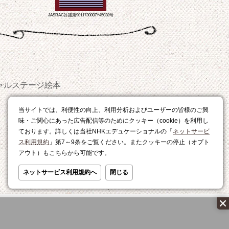
JASRAC許諾第9011730007Y45038号
ャルステージ
絵本
おやつ
当サイトでは、利便性の向上、利用分析およびユーザーの皆様のご興
レシピ
味・ご関心にあった広告配信等のためにクッキー（cookie）を利用し
ております。詳しくは当社NHKエデュケーショナルの「
ネットサービ
ス利用規約
」第7～9条をご覧ください。またクッキーの停止（オプト
アウト）もこちらから可能です。
ネットサービス利用規約へ
閉じる