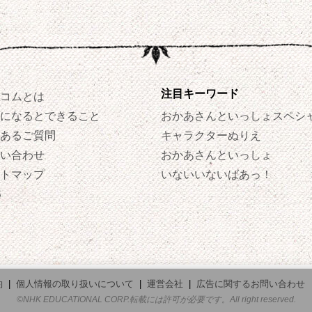
注目キーワード
コムとは
になるとできること
おかあさんといっしょスペシ
あるご質問
キャラクターぬりえ
い合わせ
おかあさんといっしょ
トマップ
いないいないばあっ！
S
約
|
個人情報の取り扱いについて
|
運営会社
|
広告に関するお問い合わせ
©NHK EDUCATIONAL CORP.転載には許可が必要です。All right reserved.