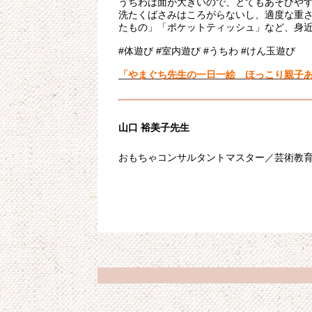
うちわは面が大きいので、とてもあそびや
洗たくばさみはころがらないし、適度な重
たもの」「ポケットティッシュ」など、身
#体遊び #室内遊び #うちわ #けん玉遊び
「やまぐち先生の一日一絵 ほっこり親子
山口 裕美子先生
おもちゃコンサルタントマスター／芸術教