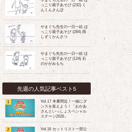
やまぐち先生の一日一絵 ほ
っこり親子あそび (232) く
んくんさんぽ
やまぐち先生の一日一絵 ほ
っこり親子あそび (284) 雨
しずくかんさつ
やまぐち先生の一日一絵 ほ
っこり親子あそび (124) 石
のかがみもち
先週の人気記事ベスト5
1
Vol.17 本番間近！一緒にダ
ンスを覚えよう！「おかあ
さんといっしょスペシャル
ステージ2026」
2
Vol.16 セットリスト一部公