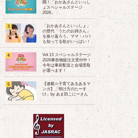
開！「おかあさんといっし
ょスペシャルステージ
2026」
3
「おかあさんといっしょ」
の歴代「うたのお姉さん」
を振り返ろう。ママ・パパ
も知ってる歌がいっぱい！
4
Vol.13 スペシャルステージ
2026事前物販注文受付中！
今年は事前配送と会場受取
が選べます！
5
【連載☆子育てあるあるマ
ンガ】「明け方のたーす
け」by あま田こにーさん