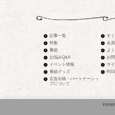
記事一覧
すく
特集
会員
番組
よく
お悩みQ&A
お問
イベント情報
サイ
番組グッズ
RS
広告出稿・パートナーシッ
プについて
利用規