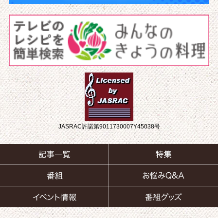
JASRAC許諾第9011730007Y45038号