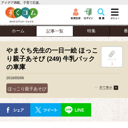
アイデア満載、子育て応援。
ホーム
特集
番
記事一覧
やまぐち先生の一日一絵 ほっこ
り親子あそび (249) 牛乳パック
クリップ
1
の車庫
2016/05/06
ほっこり親子あそび