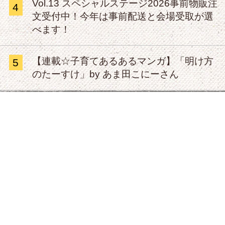
Vol.13 スペシャルステージ2026事前物販注
4
文受付中！今年は事前配送と会場受取が選
べます！
【連載☆子育てあるあるマンガ】「明け方
5
のたーすけ」by あま田こにーさん