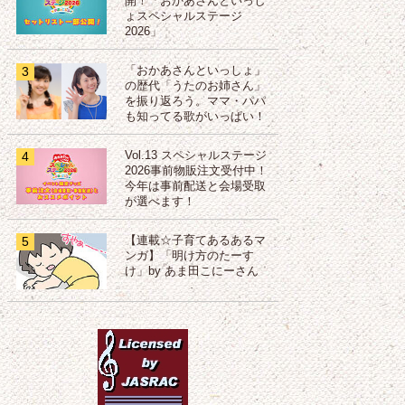
開！「おかあさんといっし
ょスペシャルステージ
2026」
3
「おかあさんといっしょ」
の歴代「うたのお姉さん」
を振り返ろう。ママ・パパ
も知ってる歌がいっぱい！
4
Vol.13 スペシャルステージ
2026事前物販注文受付中！
今年は事前配送と会場受取
が選べます！
5
【連載☆子育てあるあるマ
ンガ】「明け方のたーす
け」by あま田こにーさん