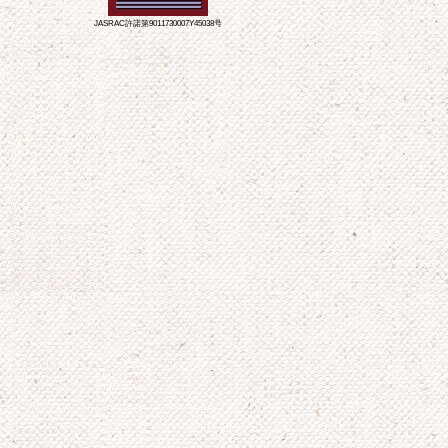
JASRAC許諾第9011730007Y45038号