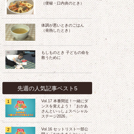
（便秘・口内炎のとき）
体調が悪いときのごはん
（発熱したとき）
もしものとき 子どもの命を
救うために
先週の人気記事ベスト5
1
Vol.17 本番間近！一緒にダ
ンスを覚えよう！「おかあ
さんといっしょスペシャル
ステージ2026」
2
Vol.16 セットリスト一部公