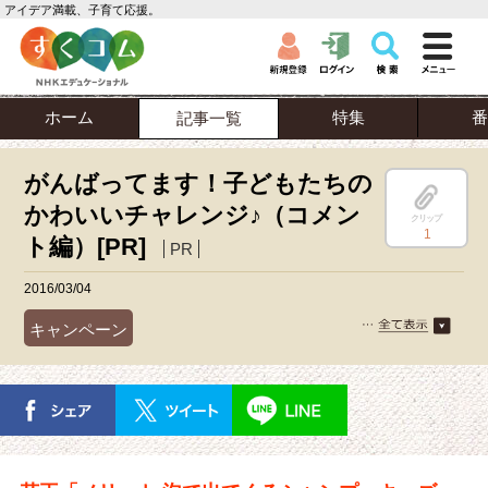
アイデア満載、子育て応援。
ホーム
特集
番
記事一覧
がんばってます！子どもたちの
かわいいチャレンジ♪（コメン
クリップ
1
ト編）[PR]
PR
2016/03/04
キャンペーン