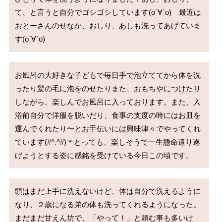
て、と言うと自分でゴシゴシしています(о´∀`о)　最近は
おとーさんのせなか、おしり、あしも洗ってあげていま
す(о´∀`о)
お風呂の大好きな子どもで毎日手で泡立ててから体を洗
ったり髪の毛に泡をのせたりまた、おもちやにつけたり
しながら、楽しんでお風呂に入っております。また、入
浴前自分で洋服を脱いだり、食事の支度の時にはお皿を
運んでくれたり〜とお手伝いには興味津々でやってくれ
ています(#^.^#)＊とっても、楽しそうで一生懸命遣り遂
げようとする姿に感銘を受けている今日この頃です。
頭はまだ上手に洗えないけど、体は自分で洗えるように
なり、２歳になる弟の体も洗ってくれるようになった。
まだまだ甘えん坊で、「やって！」と頼む事も多いけ