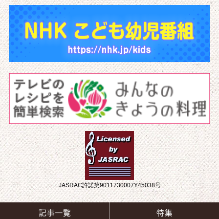
JASRAC許諾第9011730007Y45038号