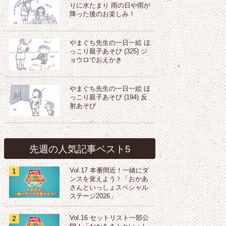
りに水たまり 雨の日や雨が
降った後のお楽しみ！
やまぐち先生の一日一絵 ほ
っこり親子あそび (325) ジ
ョウロでおえかき
やまぐち先生の一日一絵 ほ
っこり親子あそび (194) 反
射あそび
先週の人気記事ベスト5
1
Vol.17 本番間近！一緒にダ
ンスを覚えよう！「おかあ
さんといっしょスペシャル
ステージ2026」
2
Vol.16 セットリスト一部公