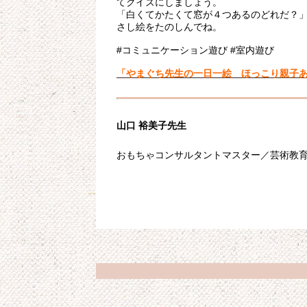
てクイズにしましょう。
「白くてかたくて窓が４つあるのどれだ？
さし絵をたのしんでね。
#コミュニケーション遊び #室内遊び
「やまぐち先生の一日一絵 ほっこり親子
山口 裕美子先生
おもちゃコンサルタントマスター／芸術教