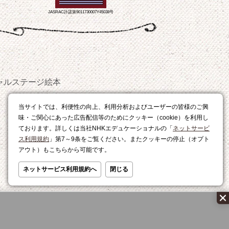
JASRAC許諾第9011730007Y45038号
ャルステージ
絵本
おやつ
当サイトでは、利便性の向上、利用分析およびユーザーの皆様のご興
レシピ
味・ご関心にあった広告配信等のためにクッキー（cookie）を利用し
ております。詳しくは当社NHKエデュケーショナルの「
ネットサービ
ス利用規約
」第7～9条をご覧ください。またクッキーの停止（オプト
アウト）もこちらから可能です。
ネットサービス利用規約へ
閉じる