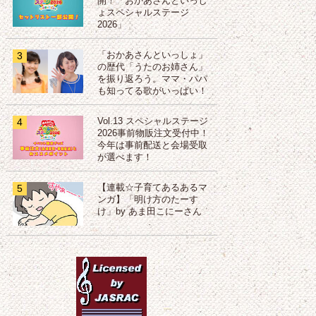
開！「おかあさんといっし
ょスペシャルステージ
2026」
3
「おかあさんといっしょ」
の歴代「うたのお姉さん」
を振り返ろう。ママ・パパ
も知ってる歌がいっぱい！
4
Vol.13 スペシャルステージ
2026事前物販注文受付中！
今年は事前配送と会場受取
が選べます！
5
【連載☆子育てあるあるマ
ンガ】「明け方のたーす
け」by あま田こにーさん