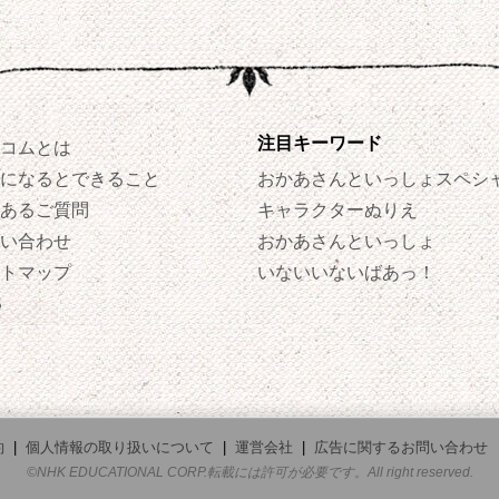
注目キーワード
コムとは
になるとできること
おかあさんといっしょスペシ
あるご質問
キャラクターぬりえ
い合わせ
おかあさんといっしょ
トマップ
いないいないばあっ！
S
約
|
個人情報の取り扱いについて
|
運営会社
|
広告に関するお問い合わせ
©NHK EDUCATIONAL CORP.転載には許可が必要です。All right reserved.