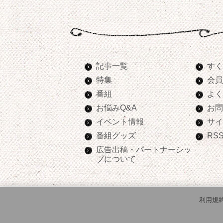
記事一覧
すく
特集
会員
番組
よく
お悩みQ&A
お問
イベント情報
サイ
番組グッズ
RS
広告出稿・パートナーシッ
プについて
利用規