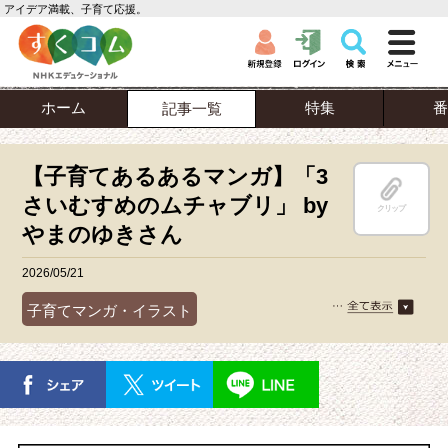
アイデア満載、子育て応援。
ホーム
特集
番
記事一覧
【子育てあるあるマンガ】「3
さいむすめのムチャブリ」 by
クリップ
やまのゆきさん
2026/05/21
子育てマンガ・イラスト