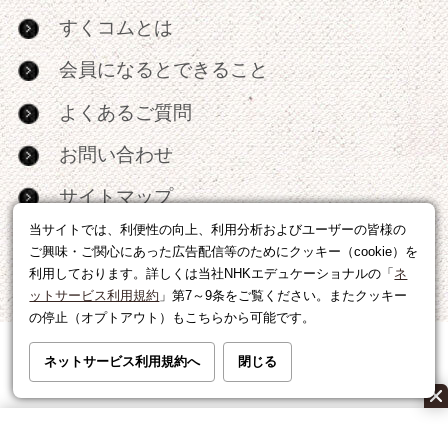
すくコムとは
会員になるとできること
よくあるご質問
お問い合わせ
サイトマップ
当サイトでは、利便性の向上、利用分析およびユーザーの皆様の
RSS
ご興味・ご関心にあった広告配信等のためにクッキー（cookie）を
利用しております。詳しくは当社NHKエデュケーショナルの「
ネ
広告出稿・パートナーシップについて
ットサービス利用規約
」第7～9条をご覧ください。またクッキー
の停止（オプトアウト）もこちらから可能です。
利用規約
|
個人情報の取り扱いについて
ネットサービス利用規約へ
閉じる
運営会社
|
広告に関するお問い合わせ
©NHK EDUCATIONAL CORP.転載には許可が必要です。
All right reserved.