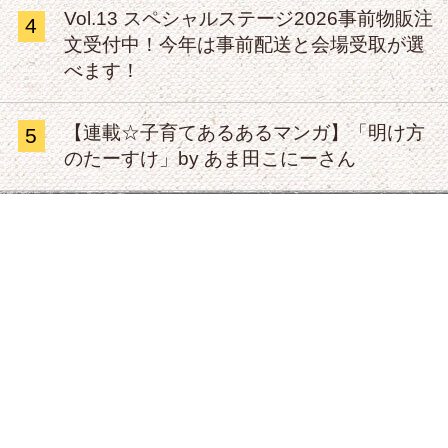
Vol.13 スペシャルステージ2026事前物販注
4
文受付中！今年は事前配送と会場受取が選
べます！
【連載☆子育てあるあるマンガ】「明け方
5
のたーすけ」by あま田こにーさん