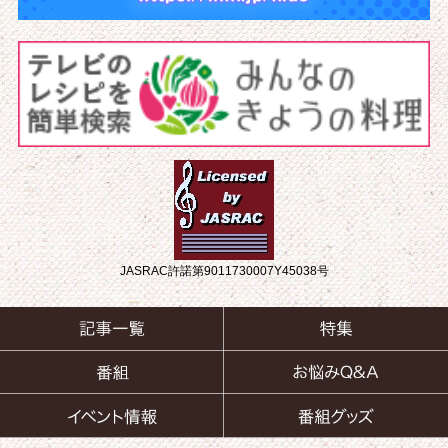
JASRAC許諾第9011730007Y45038号