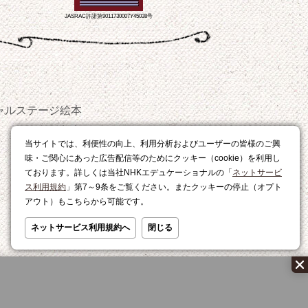
JASRAC許諾第9011730007Y45038号
ャルステージ
絵本
おやつ
当サイトでは、利便性の向上、利用分析およびユーザーの皆様のご興
レシピ
味・ご関心にあった広告配信等のためにクッキー（cookie）を利用し
ております。詳しくは当社NHKエデュケーショナルの「
ネットサービ
ス利用規約
」第7～9条をご覧ください。またクッキーの停止（オプト
アウト）もこちらから可能です。
ネットサービス利用規約へ
閉じる