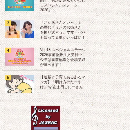
開！「おかあさんといっし
ょスペシャルステージ
2026」
3
「おかあさんといっしょ」
の歴代「うたのお姉さん」
を振り返ろう。ママ・パパ
も知ってる歌がいっぱい！
4
Vol.13 スペシャルステージ
2026事前物販注文受付中！
今年は事前配送と会場受取
が選べます！
5
【連載☆子育てあるあるマ
ンガ】「明け方のたーす
け」by あま田こにーさん