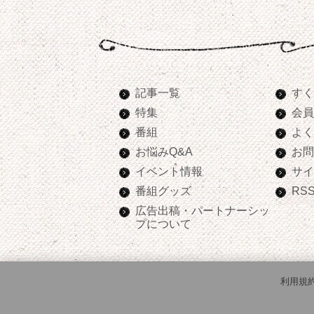
記事一覧
すく
特集
会員
番組
よく
お悩みQ&A
お問
イベント情報
サイ
番組グッズ
RS
広告出稿・パートナーシッ
プについて
利用規