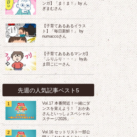
ンガ】「ま！ま！」by ん
ぎまむさん
【子育てあるあるイラス
ト】「毎日新鮮！」 by
numaccoさん
【子育てあるあるマンガ】
「ふりふり・・・」 byあ
ま田こにーさん
先週の人気記事ベスト5
1
Vol.17 本番間近！一緒にダ
ンスを覚えよう！「おかあ
さんといっしょスペシャル
ステージ2026」
2
Vol.16 セットリスト一部公