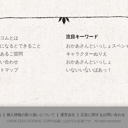
注目キーワード
コムとは
になるとできること
おかあさんといっしょスペシ
あるご質問
キャラクターぬりえ
い合わせ
おかあさんといっしょ
トマップ
いないいないばあっ！
S
約
|
個人情報の取り扱いについて
|
運営会社
|
広告に関するお問い合わせ
©NHK EDUCATIONAL CORP.転載には許可が必要です。All right reserved.