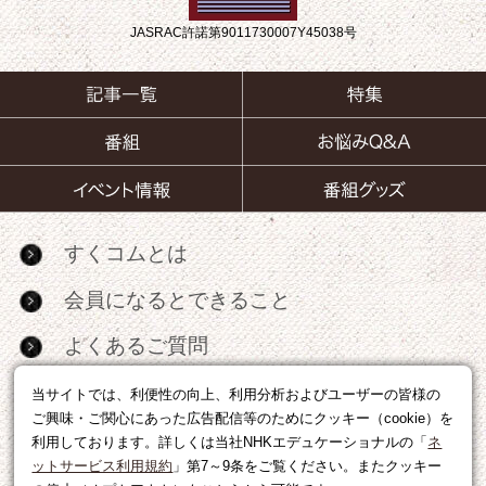
JASRAC許諾第9011730007Y45038号
すくコムとは
会員になるとできること
よくあるご質問
お問い合わせ
当サイトでは、利便性の向上、利用分析およびユーザーの皆様の
ご興味・ご関心にあった広告配信等のためにクッキー（cookie）を
サイトマップ
利用しております。詳しくは当社NHKエデュケーショナルの「
ネ
ットサービス利用規約
」第7～9条をご覧ください。またクッキー
RSS