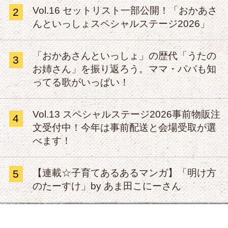
Vol.16 セットリスト一部公開！「おかあさ
2
んといっしょスペシャルステージ2026」
「おかあさんといっしょ」の歴代「うたの
3
お姉さん」を振り返ろう。ママ・パパも知
ってる歌がいっぱい！
Vol.13 スペシャルステージ2026事前物販注
4
文受付中！今年は事前配送と会場受取が選
べます！
【連載☆子育てあるあるマンガ】「明け方
5
のたーすけ」by あま田こにーさん