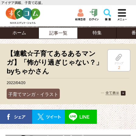
アイデア満載、子育て応援。
ホーム
特集
番
記事一覧
【連載☆子育てあるあるマン
ガ】「怖がり過ぎじゃない？」
クリップ
2
byちゃかさん
2022/04/20
子育てマンガ・イラスト