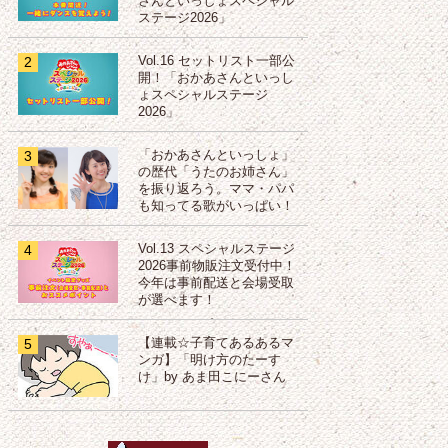
さんといっしょスペシャル
ステージ2026」
2
Vol.16 セットリスト一部公
開！「おかあさんといっし
ょスペシャルステージ
2026」
3
「おかあさんといっしょ」
の歴代「うたのお姉さん」
を振り返ろう。ママ・パパ
も知ってる歌がいっぱい！
4
Vol.13 スペシャルステージ
2026事前物販注文受付中！
今年は事前配送と会場受取
が選べます！
5
【連載☆子育てあるあるマ
ンガ】「明け方のたーす
け」by あま田こにーさん