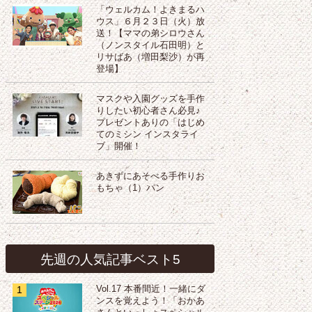
「ウェルカム！よきまるハ
ウス」６月２３日（火）放
送！【ママの弟シロウさん
（ノンスタイル石田明）と
リサばあ（増田梨沙）が再
登場】
マスクや入園グッズを手作
りしたい初心者さん必見♪
プレゼントありの「はじめ
てのミシン インスタライ
ブ」開催！
あきずにあそべる手作りお
もちゃ（1）パン
先週の人気記事ベスト5
1
Vol.17 本番間近！一緒にダ
ンスを覚えよう！「おかあ