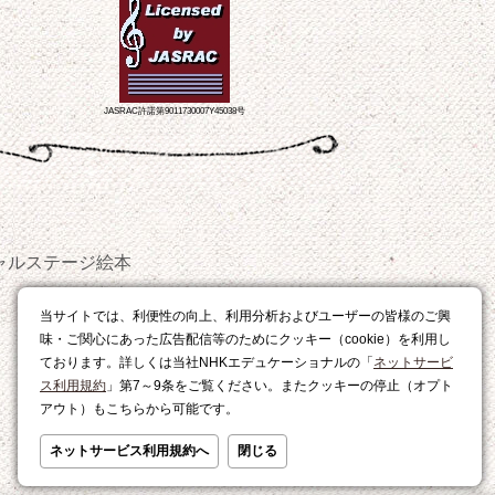
JASRAC許諾第9011730007Y45038号
ャルステージ
絵本
おやつ
当サイトでは、利便性の向上、利用分析およびユーザーの皆様のご興
レシピ
味・ご関心にあった広告配信等のためにクッキー（cookie）を利用し
ております。詳しくは当社NHKエデュケーショナルの「
ネットサービ
ス利用規約
」第7～9条をご覧ください。またクッキーの停止（オプト
アウト）もこちらから可能です。
ネットサービス利用規約へ
閉じる