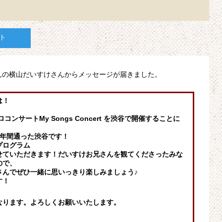
ト
んの横山だいすけさんからメッセージが届きました。
は！
ンサートMy Songs Concert を渋谷で開催することに
9年間通った渋谷です！
プログラム
せていただきます！だいすけお兄さんを観てくださったみな
ので、
さんでぜひ一緒に思いっきり楽しみましょう♪
す！
なります。よろしくお願いいたします。