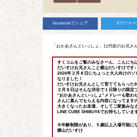
facebookでシェア
Xでツイー
「おかあさんといっしょ」11代歌のお兄さ
すくコムをご覧のみなさーん、こんにち
だいすけお兄さんこと横山だいすけです♪
2026年２月８日にちょっと大人向けのソロコ
なりました！
だいすけお兄さんとして育ててもらった
２月８日はそんな渋谷で１日限りの限定
“おかあさんといっしょ”メドレーも歌わ
さんに喜んでもらえる内容になってます
大きくなったお友達、そしてご家族みな
LINE CUBE SHIBUYAでお待ちしていま
※年齢制限があり、５歳以上入場可能に
横山だいすけ