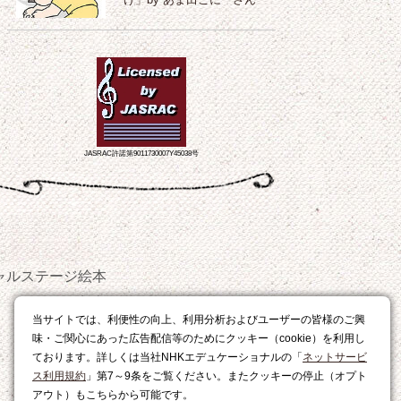
け」by あま田こにーさん
JASRAC許諾第9011730007Y45038号
ャルステージ
絵本
おやつ
当サイトでは、利便性の向上、利用分析およびユーザーの皆様のご興
レシピ
味・ご関心にあった広告配信等のためにクッキー（cookie）を利用し
ております。詳しくは当社NHKエデュケーショナルの「
ネットサービ
ス利用規約
」第7～9条をご覧ください。またクッキーの停止（オプト
アウト）もこちらから可能です。