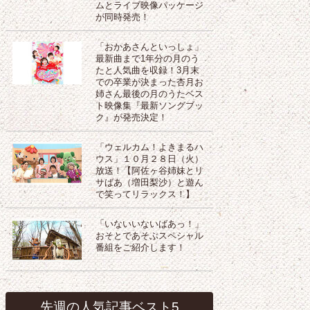
ムとライブ映像パッケージ
が同時発売！
「おかあさんといっしょ」
最新曲まで1年分の月のう
たと人気曲を収録！3月末
での卒業が決まった杏月お
姉さん最後の月のうたベス
ト映像集『最新ソングブッ
ク』が発売決定！
「ウェルカム！よきまるハ
ウス」１０月２８日（火）
放送！【阿佐ヶ谷姉妹とリ
サばあ（増田梨沙）と遊ん
で笑ってリラックス！】
「いないいないばあっ！」
おそとであそぶスペシャル
番組をご紹介します！
先週の人気記事ベスト5