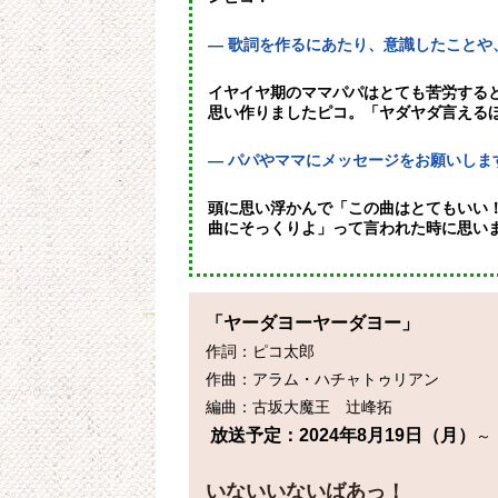
— 歌詞を作るにあたり、意識したことや
イヤイヤ期のママパパはとても苦労する
思い作りましたピコ。「ヤダヤダ言える
— パパやママにメッセージをお願いしま
頭に思い浮かんで「この曲はとてもいい
曲にそっくりよ」って言われた時に思い
「ヤーダヨーヤーダヨー」
作詞：ピコ太郎

作曲：アラム・ハチャトゥリアン

 放送予定：2024年8月19日（月）
～

いないいないばあっ！