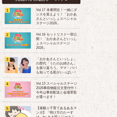
1
Vol.17 本番間近！一緒にダ
ンスを覚えよう！「おかあ
さんといっしょスペシャル
ステージ2026」
2
Vol.16 セットリスト一部公
開！「おかあさんといっし
ょスペシャルステージ
2026」
3
「おかあさんといっしょ」
の歴代「うたのお姉さん」
を振り返ろう。ママ・パパ
も知ってる歌がいっぱい！
4
Vol.13 スペシャルステージ
2026事前物販注文受付中！
今年は事前配送と会場受取
が選べます！
5
【連載☆子育てあるあるマ
ンガ】「明け方のたーす