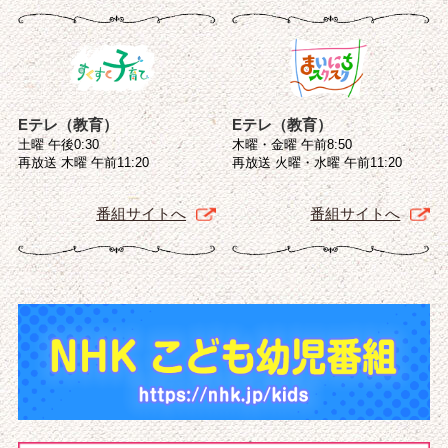
Eテレ（教育）
Eテレ（教育）
土曜 午後0:30
木曜・金曜 午前8:50
再放送 木曜 午前11:20
再放送 火曜・水曜 午前11:20
番組サイトへ
番組サイトへ