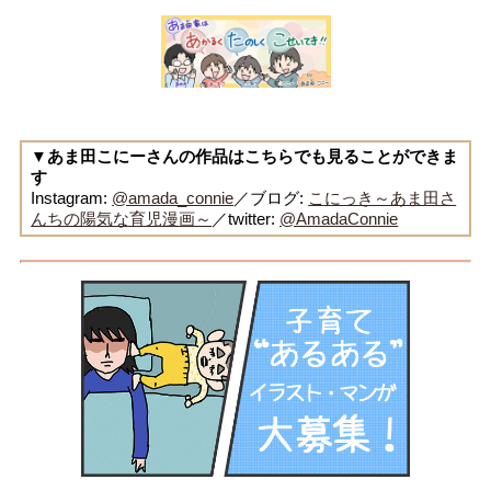
▼あま田こにーさんの作品はこちらでも見ることができま
す
Instagram:
@amada_connie
／ブログ:
こにっき～あま田さ
んちの陽気な育児漫画～
／twitter:
@AmadaConnie