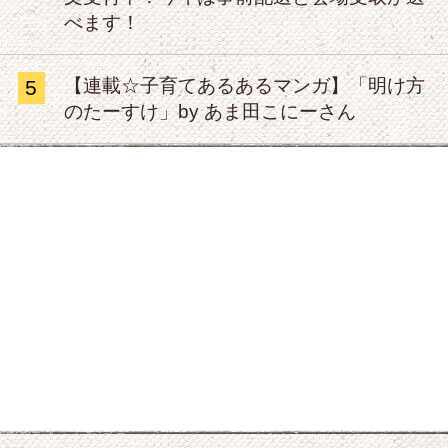
べます！
【連載☆子育てあるあるマンガ】「明け方
5
のたーすけ」by あま田こにーさん