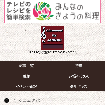
JASRAC許諾第9011730007Y45038号
すくコムとは