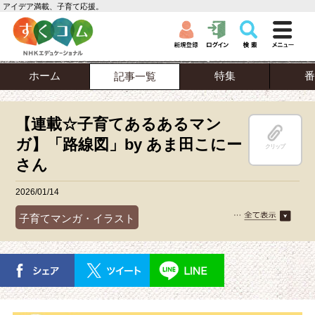
アイデア満載、子育て応援。
ホーム
特集
番
記事一覧
【連載☆子育てあるあるマン
ガ】「路線図」by あま田こにー
クリップ
さん
2026/01/14
子育てマンガ・イラスト