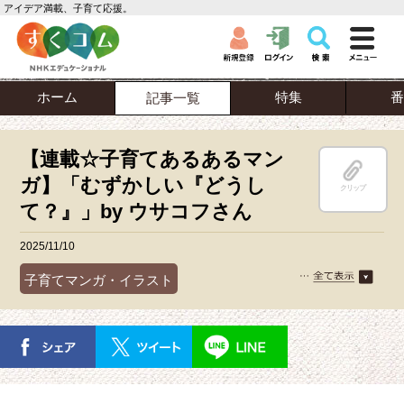
アイデア満載、子育て応援。
ホーム
特集
番
記事一覧
【連載☆子育てあるあるマン
ガ】「むずかしい『どうし
クリップ
て？』」by ウサコフさん
2025/11/10
子育てマンガ・イラスト