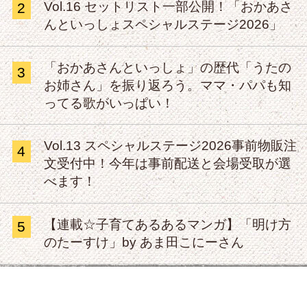
Vol.16 セットリスト一部公開！「おかあさ
2
んといっしょスペシャルステージ2026」
「おかあさんといっしょ」の歴代「うたの
3
お姉さん」を振り返ろう。ママ・パパも知
ってる歌がいっぱい！
Vol.13 スペシャルステージ2026事前物販注
4
文受付中！今年は事前配送と会場受取が選
べます！
【連載☆子育てあるあるマンガ】「明け方
5
のたーすけ」by あま田こにーさん