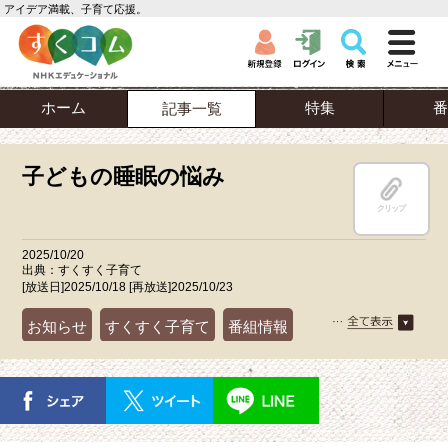
アイデア満載、子育て応援。
ホーム
特集
番
記事一覧
子どもの睡眠の悩み
クリップ
2025/10/20
出典：すくすく子育て
[放送日]2025/10/18 [再放送]2025/10/23
お知らせ
すくすく子育て
番組情報