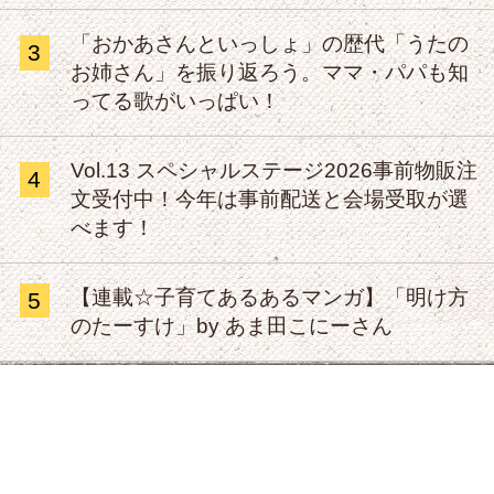
「おかあさんといっしょ」の歴代「うたの
3
お姉さん」を振り返ろう。ママ・パパも知
ってる歌がいっぱい！
Vol.13 スペシャルステージ2026事前物販注
4
文受付中！今年は事前配送と会場受取が選
べます！
【連載☆子育てあるあるマンガ】「明け方
5
のたーすけ」by あま田こにーさん