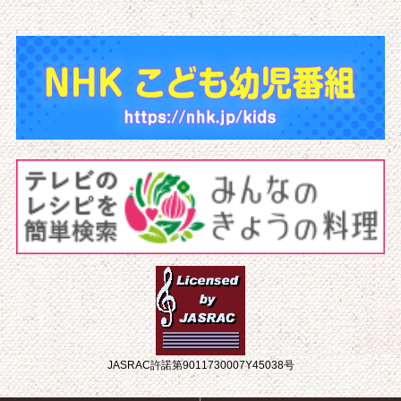
JASRAC許諾第9011730007Y45038号