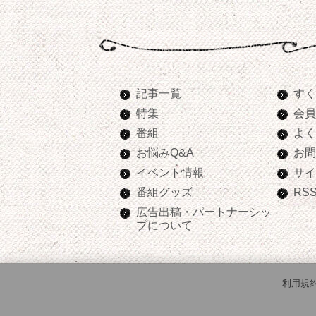
記事一覧
すく
特集
会員
番組
よく
お悩みQ&A
お問
イベント情報
サイ
番組グッズ
RS
広告出稿・パートナーシッ
プについて
利用規