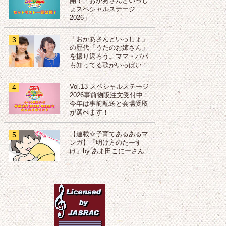
開！「おかあさんといっし
ょスペシャルステージ
2026」
3
「おかあさんといっしょ」
の歴代「うたのお姉さん」
を振り返ろう。ママ・パパ
も知ってる歌がいっぱい！
4
Vol.13 スペシャルステージ
2026事前物販注文受付中！
今年は事前配送と会場受取
が選べます！
5
【連載☆子育てあるあるマ
ンガ】「明け方のたーす
け」by あま田こにーさん