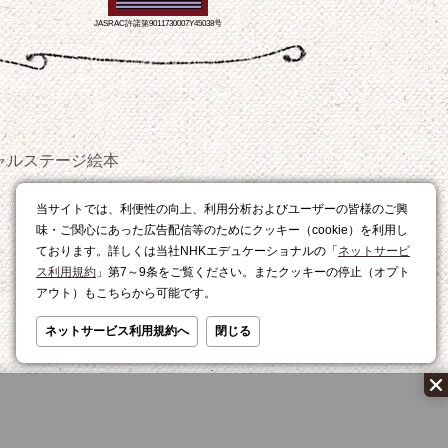
JASRAC許諾第9011730007Y45038号
ャルステージ
絵本
おやつ
当サイトでは、利便性の向上、利用分析およびユーザーの皆様のご興
レシピ
味・ご関心にあった広告配信等のためにクッキー（cookie）を利用し
ております。詳しくは当社NHKエデュケーショナルの「
ネットサービ
ス利用規約
」第7～9条をご覧ください。またクッキーの停止（オプト
アウト）もこちらから可能です。
ネットサービス利用規約へ
閉じる