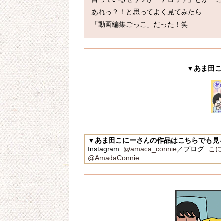
あれっ？！と思ってよく見てみたら

「動画編集ごっこ」だった！笑
▼あま田
▼あま田こにーさんの作品はこちらでも見
Instagram:
@amada_connie
／ブログ:
こ
@AmadaConnie