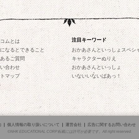
注目キーワード
コムとは
になるとできること
おかあさんといっしょスペシ
あるご質問
キャラクターぬりえ
い合わせ
おかあさんといっしょ
トマップ
いないいないばあっ！
S
約
|
個人情報の取り扱いについて
|
運営会社
|
広告に関するお問い合わせ
©NHK EDUCATIONAL CORP.転載には許可が必要です。All right reserved.