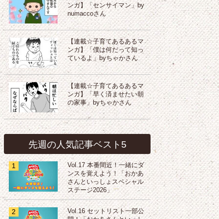
ンガ】「センサイマン」by
numaccoさん
【連載☆子育てあるあるマ
ンガ】「僕は何だって知っ
ているよ」byちゃかさん
【連載☆子育てあるあるマ
ンガ】「早く済ませたい朝
の家事」byちゃかさん
先週の人気記事ベスト5
1
Vol.17 本番間近！一緒にダ
ンスを覚えよう！「おかあ
さんといっしょスペシャル
ステージ2026」
2
Vol.16 セットリスト一部公