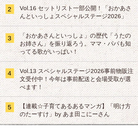
Vol.16 セットリスト一部公開！「おかあさ
2
んといっしょスペシャルステージ2026」
「おかあさんといっしょ」の歴代「うたの
3
お姉さん」を振り返ろう。ママ・パパも知
ってる歌がいっぱい！
Vol.13 スペシャルステージ2026事前物販注
4
文受付中！今年は事前配送と会場受取が選
べます！
【連載☆子育てあるあるマンガ】「明け方
5
のたーすけ」by あま田こにーさん