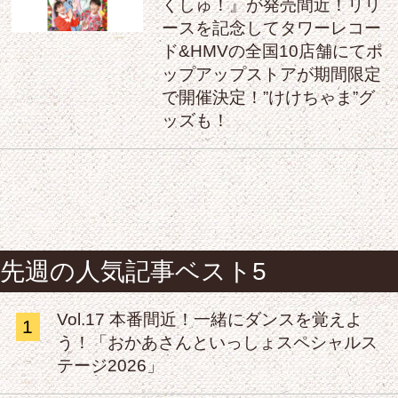
くしゅ！』が発売間近！リリ
ースを記念してタワーレコー
ド&HMVの全国10店舗にてポ
ップアップストアが期間限定
で開催決定！”けけちゃま”グ
ッズも！
先週の人気記事ベスト5
Vol.17 本番間近！一緒にダンスを覚えよ
1
う！「おかあさんといっしょスペシャルス
テージ2026」