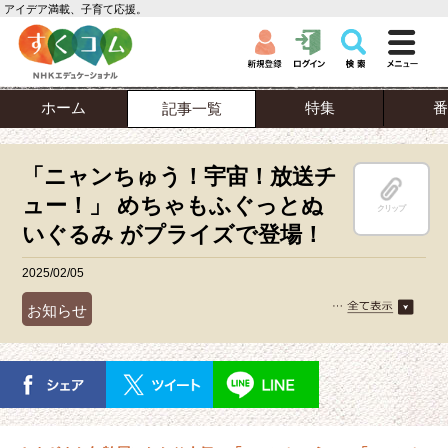
アイデア満載、子育て応援。
ホーム
特集
番
記事一覧
「ニャンちゅう！宇宙！放送チ
ュー！」 めちゃもふぐっとぬ
クリップ
いぐるみ がプライズで登場！
2025/02/05
お知らせ
ニャンちゅう！宇宙！放送チュー！
商品情報