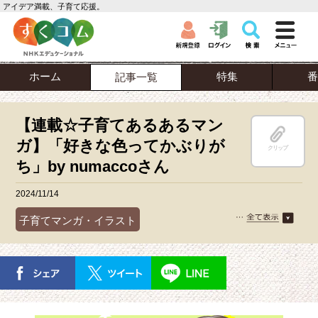
アイデア満載、子育て応援。
ホーム
特集
番
記事一覧
【連載☆子育てあるあるマン
ガ】「好きな色ってかぶりが
クリップ
ち」by numaccoさん
2024/11/14
子育てマンガ・イラスト