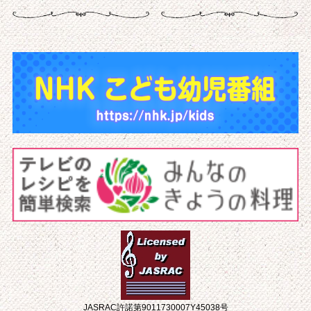
JASRAC許諾第9011730007Y45038号