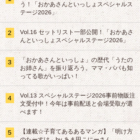
う！「おかあさんといっしょスペシャルス
テージ2026」
Vol.16 セットリスト一部公開！「おかあさ
2
んといっしょスペシャルステージ2026」
「おかあさんといっしょ」の歴代「うたの
3
お姉さん」を振り返ろう。ママ・パパも知
ってる歌がいっぱい！
Vol.13 スペシャルステージ2026事前物販注
4
文受付中！今年は事前配送と会場受取が選
べます！
【連載☆子育てあるあるマンガ】「明け方
5
のたーすけ」by あま田こにーさん