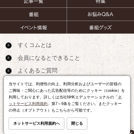
すくコムとは
会員になるとできること
よくあるご質問
お問い合わせ
当サイトでは、利便性の向上、利用分析およびユーザーの皆様の
ご興味・ご関心にあった広告配信等のためにクッキー（cookie）を
サイトマップ
利用しております。詳しくは当社NHKエデュケーショナルの「
ネ
ットサービス利用規約
」第7～9条をご覧ください。またクッキー
RSS
の停止（オプトアウト）もこちらから可能です。
広告出稿・パートナーシップについて
ネットサービス利用規約へ
閉じる