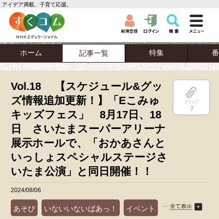
アイデア満載、子育て応援。
ホーム
特集
番
記事一覧
Vol.18 【スケジュール&グッ
ズ情報追加更新！】「Eこみゅ
クリップ
7
キッズフェス」 8月17日、18
日 さいたまスーパーアリーナ
展示ホールで、「おかあさんと
いっしょスペシャルステージさ
いたま公演」と同日開催！！
2024/08/06
あそび
いないいないばあっ！
イベント