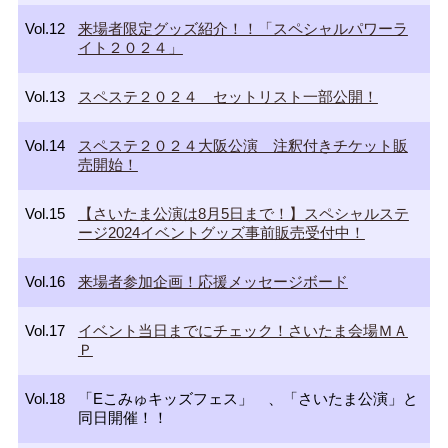
Vol.12
来場者限定グッズ紹介！！「スペシャルパワーラ
イト２０２４」
Vol.13
スペステ２０２４ セットリスト一部公開！
Vol.14
スペステ２０２４大阪公演 注釈付きチケット販
売開始！
Vol.15
【さいたま公演は8月5日まで！】スペシャルステ
ージ2024イベントグッズ事前販売受付中！
Vol.16
来場者参加企画！応援メッセージボード
Vol.17
イベント当日までにチェック！さいたま会場ＭＡ
Ｐ
Vol.18
「Eこみゅキッズフェス」 、「さいたま公演」と
同日開催！！