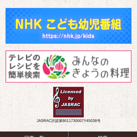
JASRAC許諾第9011730007Y45038号