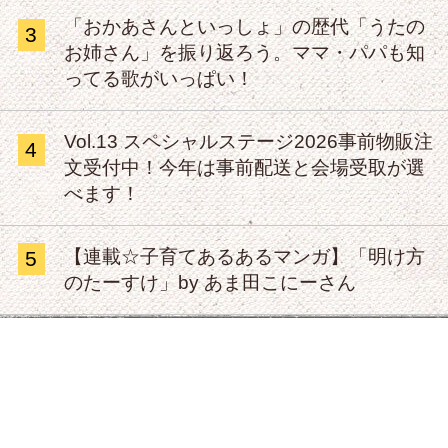
「おかあさんといっしょ」の歴代「うたの
3
お姉さん」を振り返ろう。ママ・パパも知
ってる歌がいっぱい！
Vol.13 スペシャルステージ2026事前物販注
4
文受付中！今年は事前配送と会場受取が選
べます！
【連載☆子育てあるあるマンガ】「明け方
5
のたーすけ」by あま田こにーさん