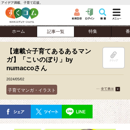
アイデア満載、子育て応援。
ホーム
特集
番
記事一覧
【連載☆子育てあるあるマン
ガ】「こいのぼり」by
クリップ
numaccoさん
2024/05/02
子育てマンガ・イラスト