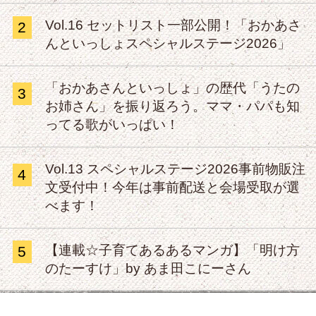
Vol.16 セットリスト一部公開！「おかあさ
2
んといっしょスペシャルステージ2026」
「おかあさんといっしょ」の歴代「うたの
3
お姉さん」を振り返ろう。ママ・パパも知
ってる歌がいっぱい！
Vol.13 スペシャルステージ2026事前物販注
4
文受付中！今年は事前配送と会場受取が選
べます！
【連載☆子育てあるあるマンガ】「明け方
5
のたーすけ」by あま田こにーさん