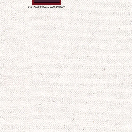
JASRAC許諾第9011730007Y45038号