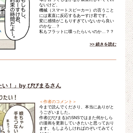
ないけど、
機械（スマートスピーカー）の言うこと
には素直に反応するあーすけ君です。
変に感情がこもりすぎていないから良い
のかな…？
私もフラットに喋ったらいいのか…？？
>> 続きを読む
い！」by ぴぴまるさん
＜作者のコメント＞
今まで読んでくださり、本当にありがと
うございました。
作者(ぴぴまる)のSNSではまた何かしら
の漫画を更新していきたいと思っており
ます。もしよろしければのぞいてみてく