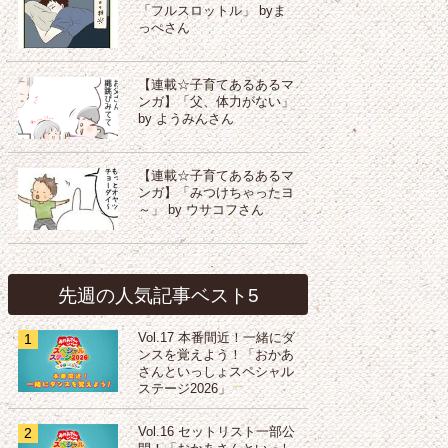
「フルスロットル」 byま
っぺさん
【連載☆子育てあるあるマ
ンガ】「父、体力がない」
by ようみんさん
【連載☆子育てあるあるマ
ンガ】「みつけちゃったヨ
～」 by ウサコフさん
先週の人気記事ベスト5
1
Vol.17 本番間近！一緒にダ
ンスを覚えよう！「おかあ
さんといっしょスペシャル
ステージ2026」
2
Vol.16 セットリスト一部公