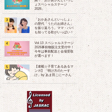
開！「おかあさんといっし
ょスペシャルステージ
2026」
3
「おかあさんといっしょ」
の歴代「うたのお姉さん」
を振り返ろう。ママ・パパ
も知ってる歌がいっぱい！
4
Vol.13 スペシャルステージ
2026事前物販注文受付中！
今年は事前配送と会場受取
が選べます！
5
【連載☆子育てあるあるマ
ンガ】「明け方のたーす
け」by あま田こにーさん