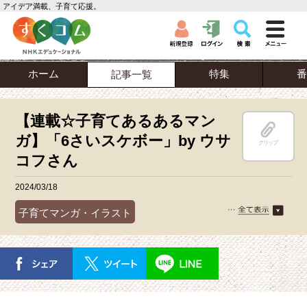
アイデア満載、子育て応援。
ホーム
特集
番
記事一覧
【連載☆子育てあるあるマン
ガ】「6さいスケボー」by ウサ
クリップ
コフさん
2024/03/18
子育てマンガ・イラスト