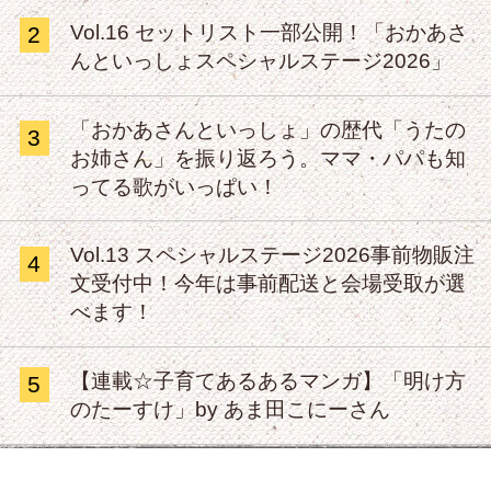
Vol.16 セットリスト一部公開！「おかあさ
2
んといっしょスペシャルステージ2026」
「おかあさんといっしょ」の歴代「うたの
3
お姉さん」を振り返ろう。ママ・パパも知
ってる歌がいっぱい！
Vol.13 スペシャルステージ2026事前物販注
4
文受付中！今年は事前配送と会場受取が選
べます！
【連載☆子育てあるあるマンガ】「明け方
5
のたーすけ」by あま田こにーさん