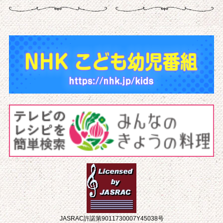
JASRAC許諾第9011730007Y45038号