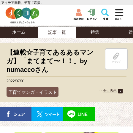
アイデア満載、子育て応援。
ホーム
特集
番
記事一覧
【連載☆子育てあるあるマン
ガ】「まてまて〜！！」by
クリップ
numaccoさん
2022/07/01
子育てマンガ・イラスト