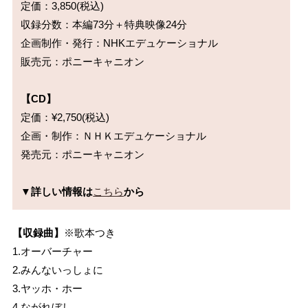
定価：3,850(税込)

収録分数：本編73分＋特典映像24分

企画制作・発行：NHKエデュケーショナル

販売元：ポニーキャニオン

【CD】
定価：¥2,750(税込)

企画・制作：ＮＨＫエデュケーショナル

発売元：ポニーキャニオン

▼詳しい情報は
こちら
から
【収録曲】
※歌本つき
1.オーバーチャー
2.みんないっしょに
3.ヤッホ・ホー
4.ながれぼし