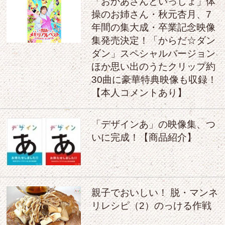
「おかあさんといっしょ」体
操のお姉さん・秋元杏月、7
年間の集大成・卒業記念映像
集発売決定！「からだ☆ダン
ダン」スペシャルバージョン
ほか思い出のうたクリップ約
30曲に豪華特典映像も収録！
【本人コメントあり】
「デザインあ」の映像集、つ
いに完成！【商品紹介】
親子でおいしい！ 脱・マンネ
リレシピ（2）のっける作戦