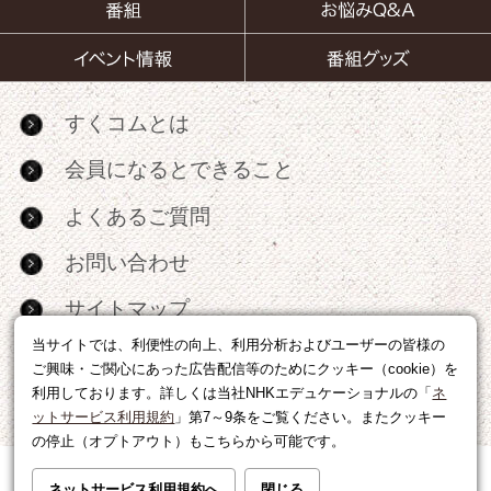
すくコムとは
会員になるとできること
よくあるご質問
お問い合わせ
サイトマップ
当サイトでは、利便性の向上、利用分析およびユーザーの皆様の
RSS
ご興味・ご関心にあった広告配信等のためにクッキー（cookie）を
利用しております。詳しくは当社NHKエデュケーショナルの「
ネ
広告出稿・パートナーシップについて
ットサービス利用規約
」第7～9条をご覧ください。またクッキー
の停止（オプトアウト）もこちらから可能です。
利用規約
|
個人情報の取り扱いについて
ネットサービス利用規約へ
閉じる