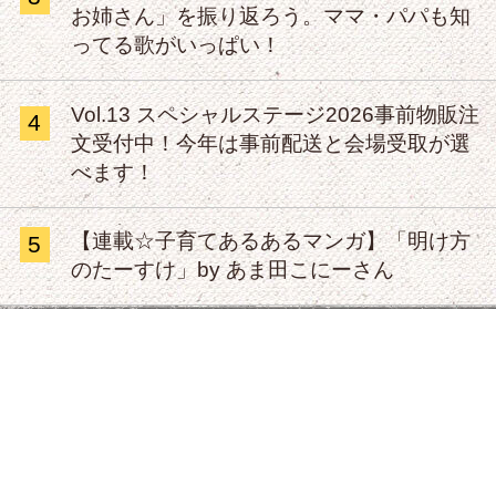
お姉さん」を振り返ろう。ママ・パパも知
ってる歌がいっぱい！
Vol.13 スペシャルステージ2026事前物販注
4
文受付中！今年は事前配送と会場受取が選
べます！
【連載☆子育てあるあるマンガ】「明け方
5
のたーすけ」by あま田こにーさん