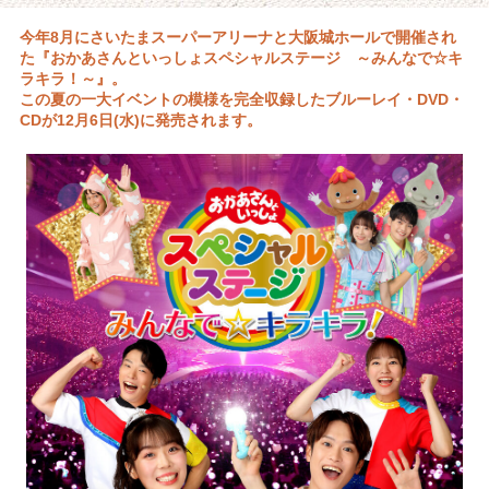
今年8月にさいたまスーパーアリーナと大阪城ホールで開催され
た『おかあさんといっしょスペシャルステージ ～みんなで☆キ
ラキラ！～』。
この夏の一大イベントの模様を完全収録したブルーレイ・DVD・
CDが12月6日(水)に発売されます。