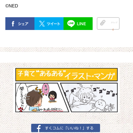
©NED
クリップ
4