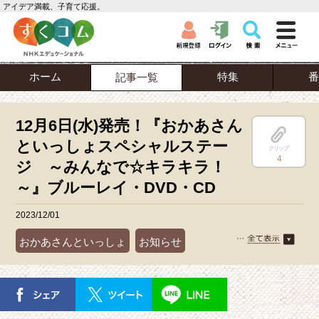
アイデア満載、子育て応援。
ホーム
特集
番
記事一覧
12月6日(水)発売！『おかあさん
といっしょスペシャルステー
クリップ
4
ジ ～みんなで☆キラキラ！
～』ブルーレイ・DVD・CD
2023/12/01
おかあさんといっしょ
お知らせ
商品情報