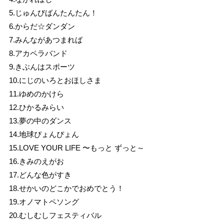
5.じゅんびばんたんたん！
6.からだ☆ダンダン
7.みんながあつまれば
8.アカペラバンド
9.きぶんはスポーツ
10.にじのいろとおほしさま
11.ゆめのかけら
12.ひかるみらい
13.夢の中のダンス
14.地球ぴょんぴょん
15.LOVE YOUR LIFE 〜もっと ずっと～
16.きみのえがお
17.どんな色がすき
18.せかいのどこかでおめでとう！
19.オノマトペソング
20.むしむしフェスティバル