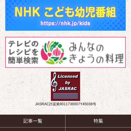
JASRAC許諾第9011730007Y45038号