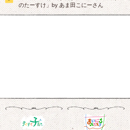
のたーすけ」by あま田こにーさん