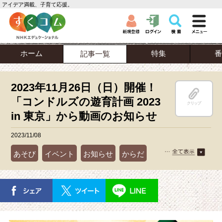
アイデア満載、子育て応援。
ホーム
特集
番
記事一覧
2023年11月26日（日）開催！
「コンドルズの遊育計画 2023
クリップ
in 東京」から動画のお知らせ
2023/11/08
あそび
イベント
お知らせ
からだ
運動