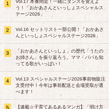
Vol.17 本番間近！一緒にダンスを覚えよ
1
う！「おかあさんといっしょスペシャルス
テージ2026」
Vol.16 セットリスト一部公開！「おかあさ
2
んといっしょスペシャルステージ2026」
「おかあさんといっしょ」の歴代「うたの
3
お姉さん」を振り返ろう。ママ・パパも知
ってる歌がいっぱい！
Vol.13 スペシャルステージ2026事前物販注
4
文受付中！今年は事前配送と会場受取が選
べます！
【連載☆子育てあるあるマンガ】「明け方
5