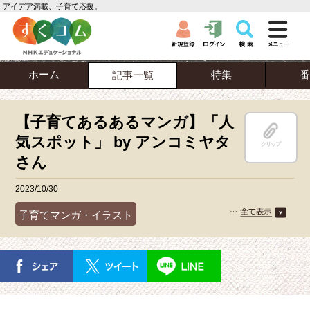
アイデア満載、子育て応援。
ホーム
特集
番
記事一覧
【子育てあるあるマンガ】「人
気スポット」 by アンコミヤタ
クリップ
さん
2023/10/30
子育てマンガ・イラスト