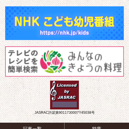
JASRAC許諾第9011730007Y45038号