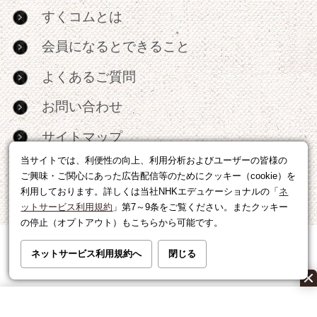
すくコムとは
会員になるとできること
よくあるご質問
お問い合わせ
サイトマップ
当サイトでは、利便性の向上、利用分析およびユーザーの皆様の
RSS
ご興味・ご関心にあった広告配信等のためにクッキー（cookie）を
利用しております。詳しくは当社NHKエデュケーショナルの「
ネ
広告出稿・パートナーシップについて
ットサービス利用規約
」第7～9条をご覧ください。またクッキー
の停止（オプトアウト）もこちらから可能です。
利用規約
|
個人情報の取り扱いについて
ネットサービス利用規約へ
閉じる
運営会社
|
広告に関するお問い合わせ
©NHK EDUCATIONAL CORP.転載には許可が必要です。
All right reserved.