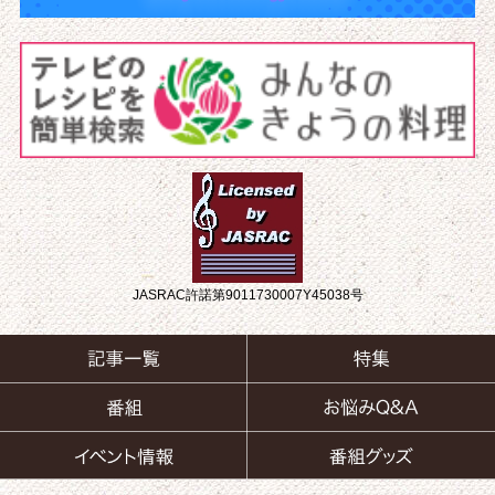
JASRAC許諾第9011730007Y45038号