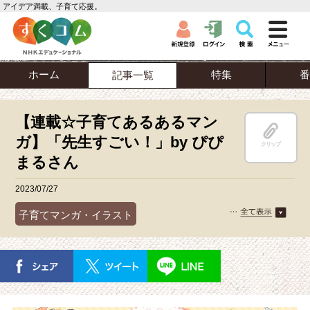
アイデア満載、子育て応援。
ホーム
特集
番
記事一覧
【連載☆子育てあるあるマン
ガ】「先生すごい！」by ぴぴ
クリップ
まるさん
2023/07/27
子育てマンガ・イラスト