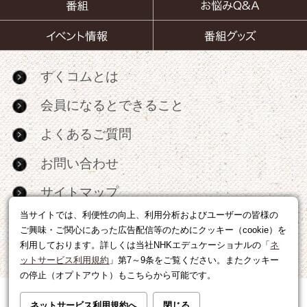
すくコムとは
会員になるとできること
よくあるご質問
お問い合わせ
サイトマップ
当サイトでは、利便性の向上、利用分析およびユーザーの皆様の
RSS
ご興味・ご関心にあった広告配信等のためにクッキー（cookie）を
利用しております。詳しくは当社NHKエデュケーショナルの「
ネ
広告出稿・パートナーシップについて
ットサービス利用規約
」第7～9条をご覧ください。またクッキー
の停止（オプトアウト）もこちらから可能です。
利用規約
|
個人情報の取り扱いについて
ネットサービス利用規約へ
閉じる