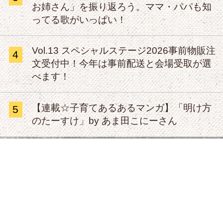
お姉さん」を振り返ろう。ママ・パパも知
ってる歌がいっぱい！
Vol.13 スペシャルステージ2026事前物販注
4
文受付中！今年は事前配送と会場受取が選
べます！
【連載☆子育てあるあるマンガ】「明け方
5
のたーすけ」by あま田こにーさん