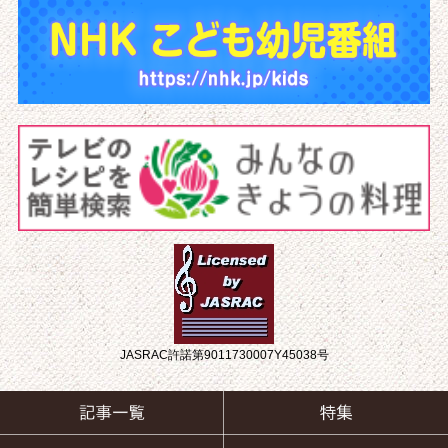
JASRAC許諾第9011730007Y45038号