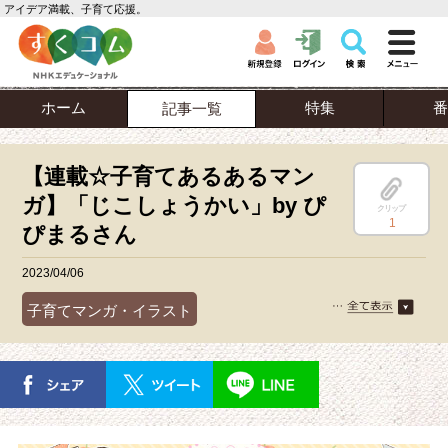
アイデア満載、子育て応援。
ホーム
特集
番
記事一覧
【連載☆子育てあるあるマン
ガ】「じこしょうかい」by ぴ
クリップ
1
ぴまるさん
2023/04/06
子育てマンガ・イラスト