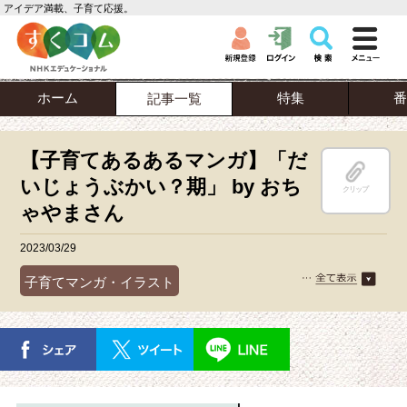
アイデア満載、子育て応援。
ホーム
特集
番
記事一覧
【子育てあるあるマンガ】「だ
いじょうぶかい？期」 by おち
クリップ
ゃやまさん
2023/03/29
子育てマンガ・イラスト