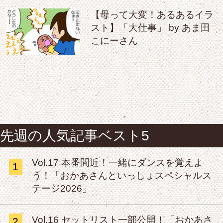
【母って大変！あるあるイラ
スト】「大仕事」 by あま田
こにーさん
先週の人気記事ベスト5
Vol.17 本番間近！一緒にダンスを覚えよ
1
う！「おかあさんといっしょスペシャルス
テージ2026」
Vol.16 セットリスト一部公開！「おかあさ
2