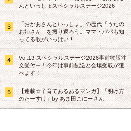
んといっしょスペシャルステージ2026」
「おかあさんといっしょ」の歴代「うたの
3
お姉さん」を振り返ろう。ママ・パパも知
ってる歌がいっぱい！
Vol.13 スペシャルステージ2026事前物販注
4
文受付中！今年は事前配送と会場受取が選
べます！
【連載☆子育てあるあるマンガ】「明け方
5
のたーすけ」by あま田こにーさん