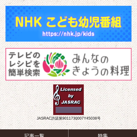
JASRAC許諾第9011730007Y45038号