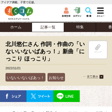
アイデア満載、子育て応援。
ホーム
特集
番
記事一覧
北川悠仁さん 作詞・作曲の「い
ないいないばあっ！」新曲「に
クリップ
っこり ほっこり」
2022/11/21
いないいないばあっ！
お知らせ