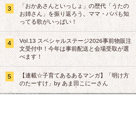
「おかあさんといっしょ」の歴代「うたの
3
お姉さん」を振り返ろう。ママ・パパも知
ってる歌がいっぱい！
Vol.13 スペシャルステージ2026事前物販注
4
文受付中！今年は事前配送と会場受取が選
べます！
【連載☆子育てあるあるマンガ】「明け方
5
のたーすけ」by あま田こにーさん