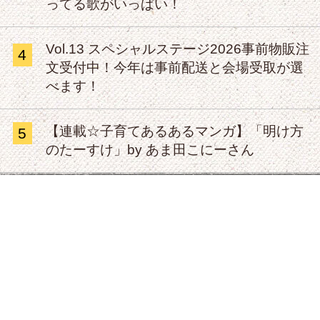
ってる歌がいっぱい！
Vol.13 スペシャルステージ2026事前物販注
4
文受付中！今年は事前配送と会場受取が選
べます！
【連載☆子育てあるあるマンガ】「明け方
5
のたーすけ」by あま田こにーさん