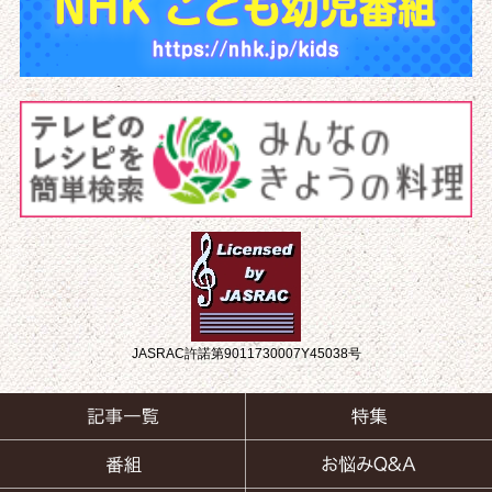
JASRAC許諾第9011730007Y45038号