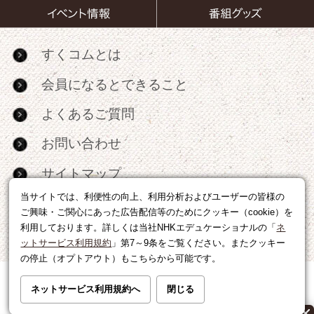
すくコムとは
会員になるとできること
よくあるご質問
お問い合わせ
サイトマップ
当サイトでは、利便性の向上、利用分析およびユーザーの皆様の
RSS
ご興味・ご関心にあった広告配信等のためにクッキー（cookie）を
利用しております。詳しくは当社NHKエデュケーショナルの「
ネ
広告出稿・パートナーシップについて
ットサービス利用規約
」第7～9条をご覧ください。またクッキー
の停止（オプトアウト）もこちらから可能です。
利用規約
|
個人情報の取り扱いについて
ネットサービス利用規約へ
閉じる
運営会社
|
広告に関するお問い合わせ