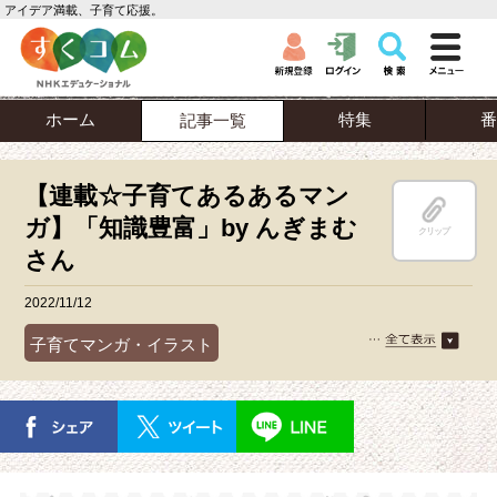
アイデア満載、子育て応援。
ホーム
特集
番
記事一覧
【連載☆子育てあるあるマン
ガ】「知識豊富」by んぎまむ
クリップ
さん
2022/11/12
子育てマンガ・イラスト