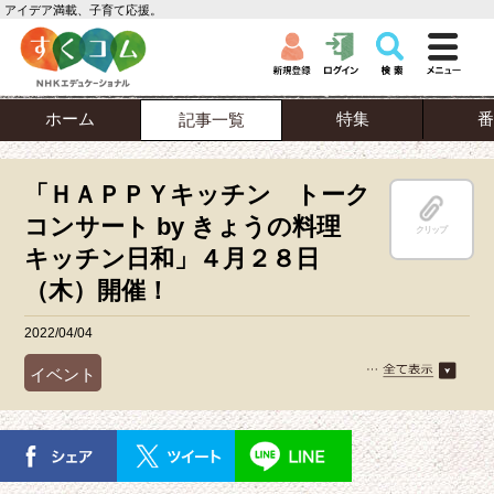
アイデア満載、子育て応援。
ホーム
特集
番
記事一覧
「ＨＡＰＰＹキッチン トーク
コンサート by きょうの料理
クリップ
キッチン日和」４月２８日
（木）開催！
2022/04/04
イベント