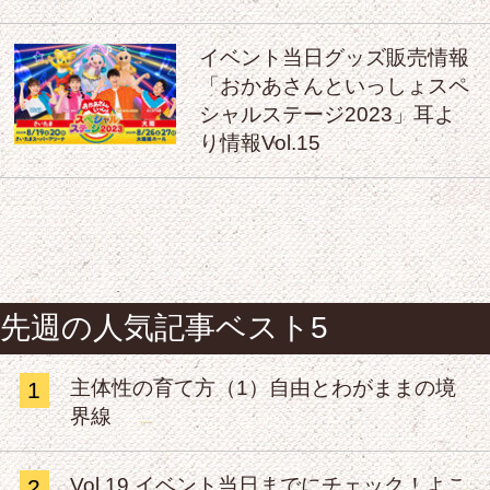
イベント当日グッズ販売情報
「おかあさんといっしょスペ
シャルステージ2023」耳よ
り情報Vol.15
先週の人気記事ベスト5
主体性の育て方（1）自由とわがままの境
1
界線
Vol.19 イベント当日までにチェック！よこ
2