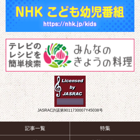
JASRAC許諾第9011730007Y45038号