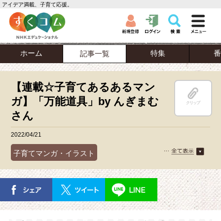
アイデア満載、子育て応援。
ホーム
特集
番
記事一覧
【連載☆子育てあるあるマン
ガ】「万能道具」by んぎまむ
クリップ
さん
2022/04/21
子育てマンガ・イラスト