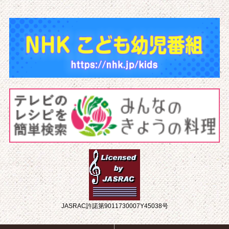
JASRAC許諾第9011730007Y45038号