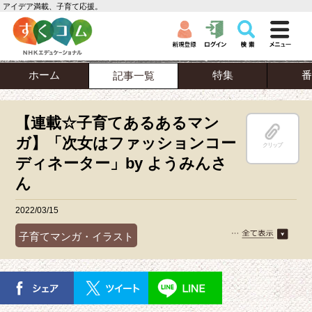
アイデア満載、子育て応援。
ホーム
特集
番
記事一覧
【連載☆子育てあるあるマン
ガ】「次女はファッションコー
クリップ
ディネーター」by ようみんさ
ん
2022/03/15
子育てマンガ・イラスト