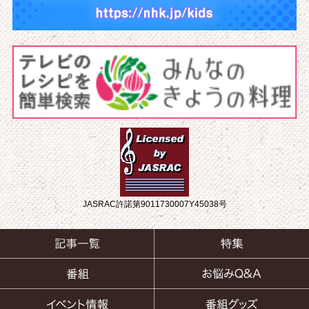
JASRAC許諾第9011730007Y45038号