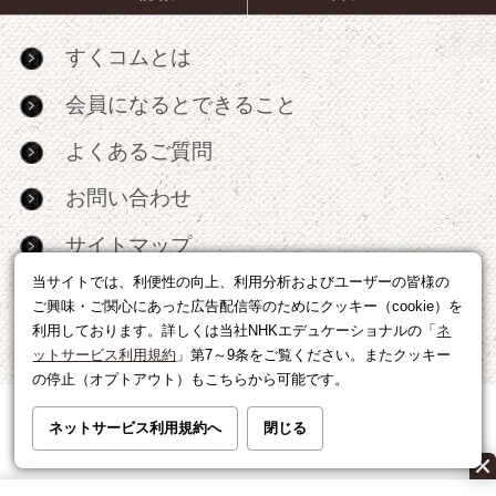
すくコムとは
会員になるとできること
よくあるご質問
お問い合わせ
サイトマップ
当サイトでは、利便性の向上、利用分析およびユーザーの皆様の
RSS
ご興味・ご関心にあった広告配信等のためにクッキー（cookie）を
利用しております。詳しくは当社NHKエデュケーショナルの「
ネ
広告出稿・パートナーシップについて
ットサービス利用規約
」第7～9条をご覧ください。またクッキー
の停止（オプトアウト）もこちらから可能です。
利用規約
|
個人情報の取り扱いについて
ネットサービス利用規約へ
閉じる
運営会社
|
広告に関するお問い合わせ
©NHK EDUCATIONAL CORP.転載には許可が必要です。