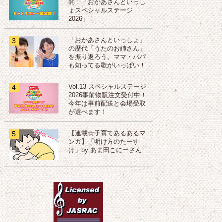
開！「おかあさんといっし
ょスペシャルステージ
2026」
3
「おかあさんといっしょ」
の歴代「うたのお姉さん」
を振り返ろう。ママ・パパ
も知ってる歌がいっぱい！
4
Vol.13 スペシャルステージ
2026事前物販注文受付中！
今年は事前配送と会場受取
が選べます！
5
【連載☆子育てあるあるマ
ンガ】「明け方のたーす
け」by あま田こにーさん