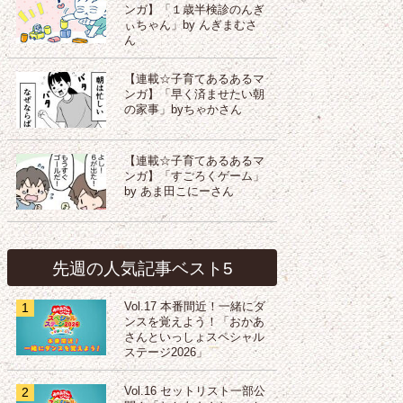
ンガ】「１歳半検診のんぎ
ぃちゃん」by んぎまむさ
ん
【連載☆子育てあるあるマ
ンガ】「早く済ませたい朝
の家事」byちゃかさん
【連載☆子育てあるあるマ
ンガ】「すごろくゲーム」
by あま田こにーさん
先週の人気記事ベスト5
1
Vol.17 本番間近！一緒にダ
ンスを覚えよう！「おかあ
さんといっしょスペシャル
ステージ2026」
2
Vol.16 セットリスト一部公