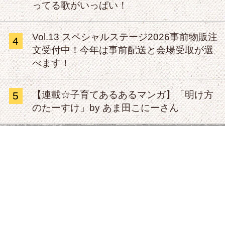
ってる歌がいっぱい！
Vol.13 スペシャルステージ2026事前物販注
4
文受付中！今年は事前配送と会場受取が選
べます！
【連載☆子育てあるあるマンガ】「明け方
5
のたーすけ」by あま田こにーさん