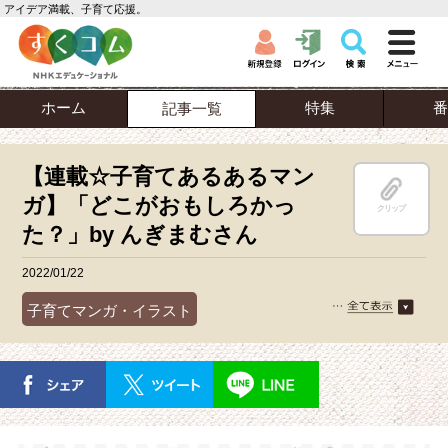
アイデア満載、子育て応援。
ホーム
特集
番
記事一覧
【連載☆子育てあるあるマン
ガ】「どこがおもしろかっ
クリップ
た？」by んぎまむさん
2022/01/22
子育てマンガ・イラスト