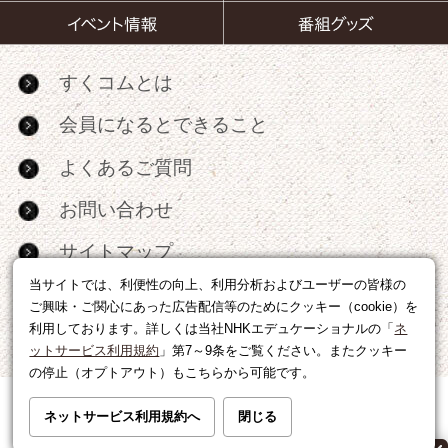
すくコムとは
会員になるとできること
よくあるご質問
お問い合わせ
サイトマップ
当サイトでは、利便性の向上、利用分析およびユーザーの皆様の
RSS
ご興味・ご関心にあった広告配信等のためにクッキー（cookie）を
利用しております。詳しくは当社NHKエデュケーショナルの「
ネ
広告出稿・パートナーシップについて
ットサービス利用規約
」第7～9条をご覧ください。またクッキー
の停止（オプトアウト）もこちらから可能です。
利用規約
|
個人情報の取り扱いについて
ネットサービス利用規約へ
閉じる
運営会社
|
広告に関するお問い合わせ