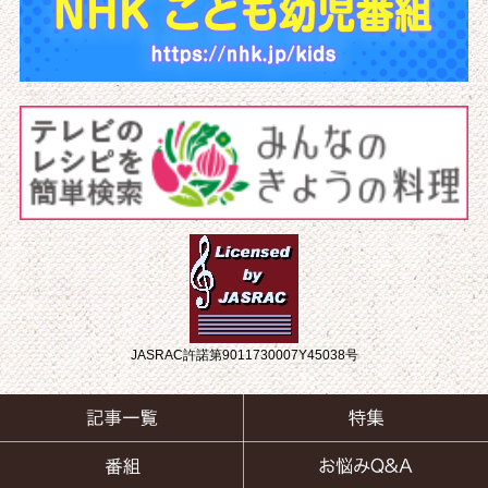
JASRAC許諾第9011730007Y45038号