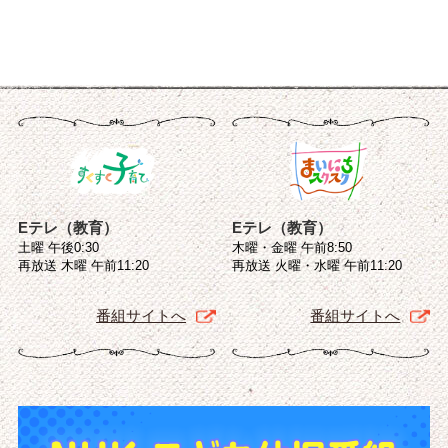
Eテレ（教育）
Eテレ（教育）
土曜 午後0:30
木曜・金曜 午前8:50
再放送 木曜 午前11:20
再放送 火曜・水曜 午前11:20
番組サイトへ
番組サイトへ