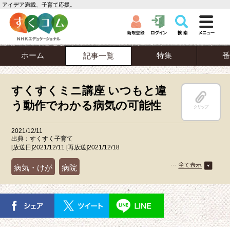
アイデア満載、子育て応援。
ホーム
特集
番
記事一覧
すくすくミニ講座 いつもと違
う動作でわかる病気の可能性
クリップ
2021/12/11
出典：すくすく子育て
[放送日]2021/12/11 [再放送]2021/12/18
病気・けが
病院