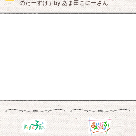
のたーすけ」by あま田こにーさん