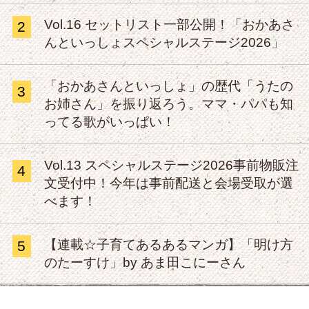
Vol.16 セットリスト一部公開！「おかあさ
2
んといっしょスペシャルステージ2026」
「おかあさんといっしょ」の歴代「うたの
3
お姉さん」を振り返ろう。ママ・パパも知
ってる歌がいっぱい！
Vol.13 スペシャルステージ2026事前物販注
4
文受付中！今年は事前配送と会場受取が選
べます！
【連載☆子育てあるあるマンガ】「明け方
5
のたーすけ」by あま田こにーさん