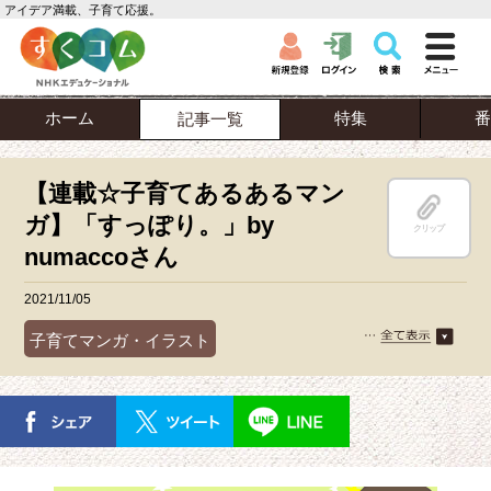
アイデア満載、子育て応援。
ホーム
特集
番
記事一覧
【連載☆子育てあるあるマン
ガ】「すっぽり。」by
クリップ
numaccoさん
2021/11/05
子育てマンガ・イラスト