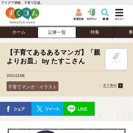
アイデア満載、子育て応援。
ホーム
特集
番
記事一覧
【子育てあるあるマンガ】「親
よりお皿」 by たすこさん
クリップ
2021/11/08
子育てマンガ・イラスト