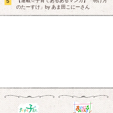
【連載☆子育てあるあるマンガ】「明け方
5
のたーすけ」by あま田こにーさん