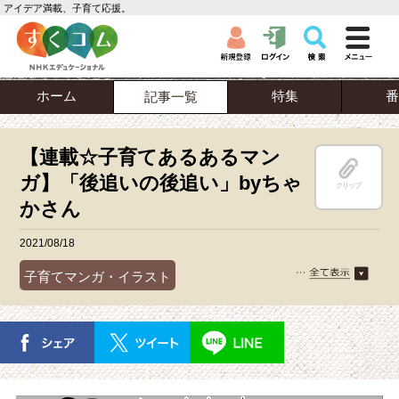
アイデア満載、子育て応援。
ホーム
特集
番
記事一覧
【連載☆子育てあるあるマン
ガ】「後追いの後追い」byちゃ
クリップ
かさん
2021/08/18
子育てマンガ・イラスト