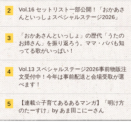
Vol.16 セットリスト一部公開！「おかあさ
2
んといっしょスペシャルステージ2026」
「おかあさんといっしょ」の歴代「うたの
3
お姉さん」を振り返ろう。ママ・パパも知
ってる歌がいっぱい！
Vol.13 スペシャルステージ2026事前物販注
4
文受付中！今年は事前配送と会場受取が選
べます！
【連載☆子育てあるあるマンガ】「明け方
5
のたーすけ」by あま田こにーさん