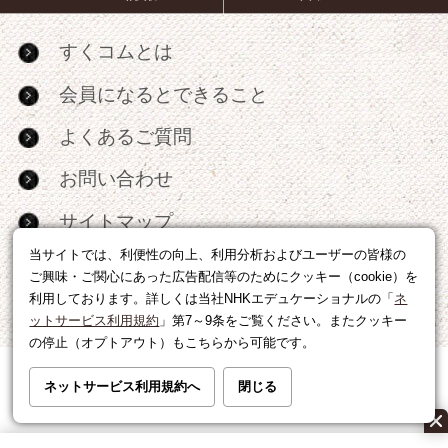
すくコムとは
会員になるとできること
よくあるご質問
お問い合わせ
サイトマップ
当サイトでは、利便性の向上、利用分析およびユーザーの皆様の
RSS
ご興味・ご関心にあった広告配信等のためにクッキー（cookie）を
利用しております。詳しくは当社NHKエデュケーショナルの「
ネ
広告出稿・パートナーシップについて
ットサービス利用規約
」第7～9条をご覧ください。またクッキー
の停止（オプトアウト）もこちらから可能です。
利用規約
|
個人情報の取り扱いについて
ネットサービス利用規約へ
閉じる
運営会社
|
広告に関するお問い合わせ
©NHK EDUCATIONAL CORP.転載には許可が必要です。