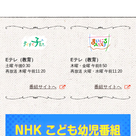
Eテレ（教育）
Eテレ（教育）
土曜 午後0:30
木曜・金曜 午前8:50
再放送 木曜 午前11:20
再放送 火曜・水曜 午前11:20
番組サイトへ
番組サイトへ