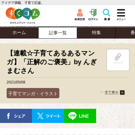
アイデア満載、子育て応援。
ホーム
特集
番
記事一覧
【連載☆子育てあるあるマン
ガ】「正解のご褒美」by んぎ
クリップ
まむさん
2021/05/08
子育てマンガ・イラスト