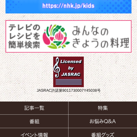
JASRAC許諾第9011730007Y45038号