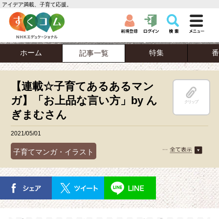
アイデア満載、子育て応援。
ホーム
特集
番
記事一覧
【連載☆子育てあるあるマン
ガ】「お上品な言い方」by ん
クリップ
ぎまむさん
2021/05/01
子育てマンガ・イラスト