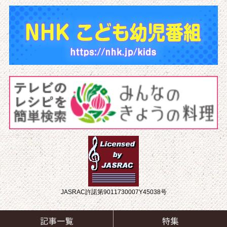
JASRAC許諾第9011730007Y45038号