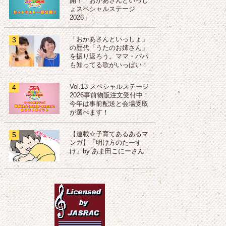
開！「おかあさんといっし
ょスペシャルステージ
2026」
3
「おかあさんといっしょ」
の歴代「うたのお姉さん」
を振り返ろう。ママ・パパ
も知ってる歌がいっぱい！
4
Vol.13 スペシャルステージ
2026事前物販注文受付中！
今年は事前配送と会場受取
が選べます！
5
【連載☆子育てあるあるマ
ンガ】「明け方のたーす
け」by あま田こにーさん