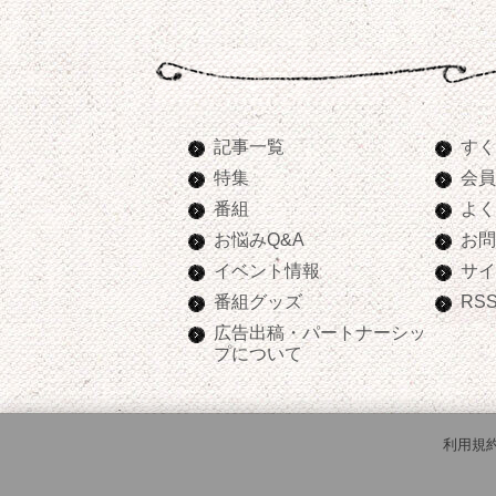
記事一覧
すく
特集
会員
番組
よく
お悩みQ&A
お問
イベント情報
サイ
番組グッズ
RS
広告出稿・パートナーシッ
プについて
利用規