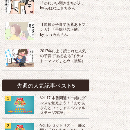
「かわいい聞きまちがえ」
by みほねこきちさん
【連載☆子育てあるあるマ
ンガ】「手探りの正解。」
by ようみんさん
2017年によく読まれた人気
の子育て“あるある”イラス
ト・マンガまとめ（後編）
先週の人気記事ベスト5
1
Vol.17 本番間近！一緒にダ
ンスを覚えよう！「おかあ
さんといっしょスペシャル
ステージ2026」
2
Vol.16 セットリスト一部公