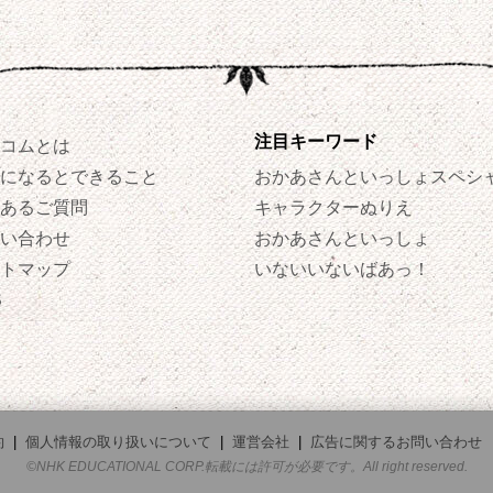
注目キーワード
コムとは
になるとできること
おかあさんといっしょスペシ
あるご質問
キャラクターぬりえ
い合わせ
おかあさんといっしょ
トマップ
いないいないばあっ！
S
約
|
個人情報の取り扱いについて
|
運営会社
|
広告に関するお問い合わせ
©NHK EDUCATIONAL CORP.転載には許可が必要です。All right reserved.