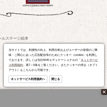
JASRAC許諾第9011730007Y45038号
ャルステージ
絵本
おやつ
当サイトでは、利便性の向上、利用分析およびユーザーの皆様のご興
レシピ
味・ご関心にあった広告配信等のためにクッキー（cookie）を利用し
ております。詳しくは当社NHKエデュケーショナルの「
ネットサービ
ス利用規約
」第7～9条をご覧ください。またクッキーの停止（オプト
アウト）もこちらから可能です。
ネットサービス利用規約へ
閉じる