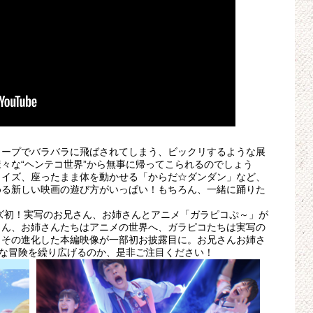
ワープでバラバラに飛ばされてしまう、ビックリするような展
々な“ヘンテコ世界”から無事に帰ってこられるのでしょう
クイズ、座ったまま体を動かせる「からだ☆ダンダン」など、
める新しい映画の遊び方がいっぱい！もちろん、一緒に踊りた
ズ初！実写のお兄さん、お姉さんとアニメ「ガラピコぷ～」が
さん、お姉さんたちはアニメの世界へ、ガラピコたちは実写の
、その進化した本編映像が一部初お披露目に。お兄さんお姉さ
んな冒険を繰り広げるのか、是非ご注目ください！