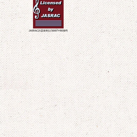
JASRAC許諾第9011730007Y45038号