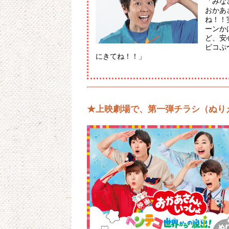
「みな
おかあ
ね！！
ーンか
ど、安
ピコぷ
にきてね！！」
★上映劇場で、第一弾チラシ（ぬり