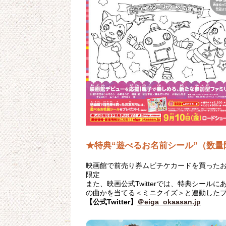
★特典“遊べるお名前シール”（数
映画館で前売り券ムビチケカードを買った
限定
また、映画公式Twitterでは、特典シー
の曲かを当てる＜ミニクイズ＞と連動した
【公式Twitter】
＠eiga_okaasan.jp