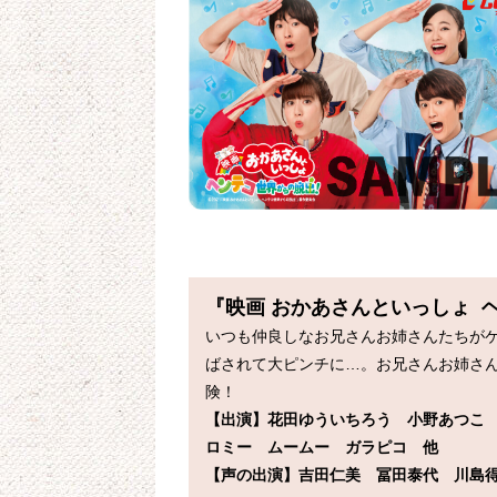
『映画 おかあさんといっしょ 
いつも仲良しなお兄さんお姉さんたちが
ばされて大ピンチに…。お兄さんお姉さ
【出演】花田ゆういちろう　小野あつこ　
ロミー　ムームー　ガラピコ　他　
【声の出演】吉田仁美　冨田泰代　川島得