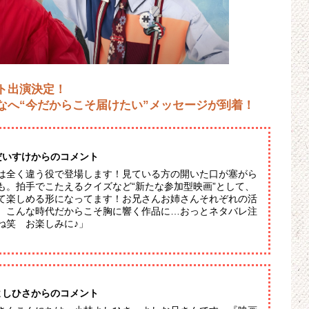
ト出演決定！
なへ“今だからこそ届けたい”メッセージが到着！
だいすけからのコメント
は全く違う役で登場します！見ている方の開いた口が塞がら
も。拍手でこたえるクイズなど“新たな参加型映画”として、
て楽しめる形になってます！お兄さんお姉さんそれぞれの活
、こんな時代だからこそ胸に響く作品に…おっとネタバレ注
ね笑 お楽しみに♪」
よしひさからのコメント