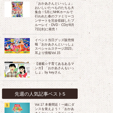
「おかあさんといっしょ」
おいしいたべものたちも大
集合！5月にNHKホールで
行われた春のファミリーコ
ンサートを完全収録したブ
ルーレイ・DVD・CDが8月
7日(水)に発売！
イベント当日グッズ販売情
報「おかあさんといっしょ
スペシャルステージ2023」
耳より情報Vol.15
【連載☆子育てあるあるマ
ンガ】「おかあさんもいっ
しょ」by keyさん
先週の人気記事ベスト5
1
Vol.17 本番間近！一緒にダ
ンスを覚えよう！「おかあ