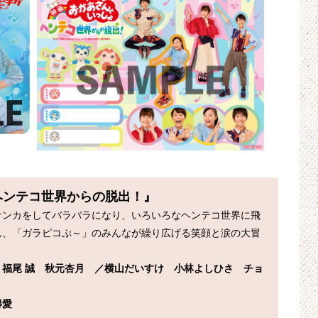
 ヘンテコ世界からの脱出！』
ケンカをしてバラバラになり、いろいろなヘンテコ世界に飛
ん、「ガラピコぷ～」のみんなが繰り広げる笑顔と涙の大冒
福尾 誠　秋元杏月　／横山だいすけ　小林よしひさ　チョ
愛 