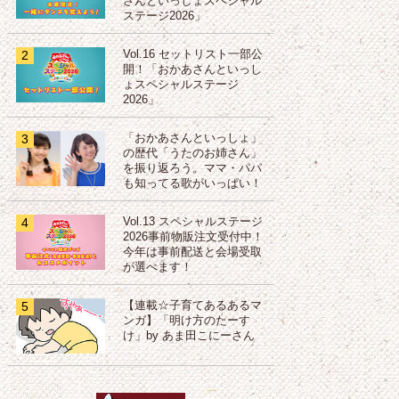
さんといっしょスペシャル
ステージ2026」
2
Vol.16 セットリスト一部公
開！「おかあさんといっし
ょスペシャルステージ
2026」
3
「おかあさんといっしょ」
の歴代「うたのお姉さん」
を振り返ろう。ママ・パパ
も知ってる歌がいっぱい！
4
Vol.13 スペシャルステージ
2026事前物販注文受付中！
今年は事前配送と会場受取
が選べます！
5
【連載☆子育てあるあるマ
ンガ】「明け方のたーす
け」by あま田こにーさん