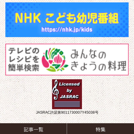
JASRAC許諾第9011730007Y45038号