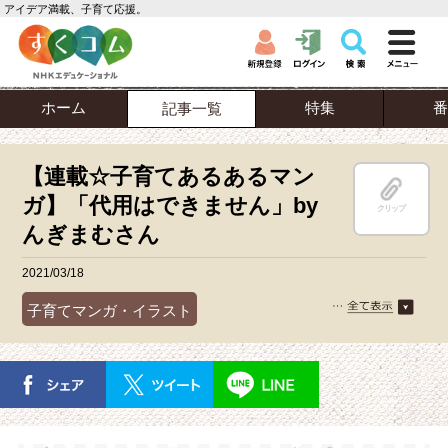
アイデア満載、子育て応援。
ホーム
特集
番
記事一覧
【連載☆子育てあるあるマン
ガ】「代用はできません」by
クリップ
んぎまむさん
2021/03/18
子育てマンガ・イラスト