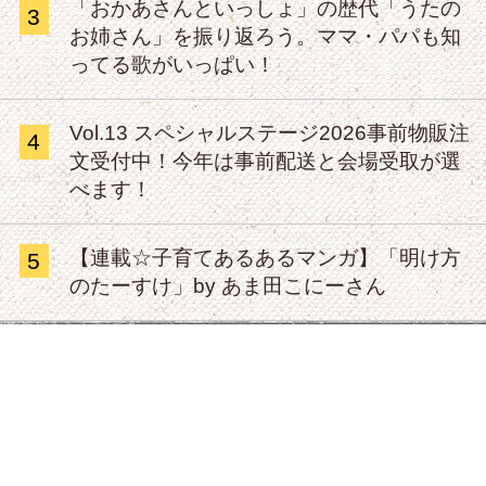
「おかあさんといっしょ」の歴代「うたの
3
お姉さん」を振り返ろう。ママ・パパも知
ってる歌がいっぱい！
Vol.13 スペシャルステージ2026事前物販注
4
文受付中！今年は事前配送と会場受取が選
べます！
【連載☆子育てあるあるマンガ】「明け方
5
のたーすけ」by あま田こにーさん