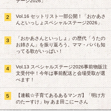
テージ2026」
Vol.16 セットリスト一部公開！「おかあさ
2
んといっしょスペシャルステージ2026」
「おかあさんといっしょ」の歴代「うたの
3
お姉さん」を振り返ろう。ママ・パパも知
ってる歌がいっぱい！
Vol.13 スペシャルステージ2026事前物販注
4
文受付中！今年は事前配送と会場受取が選
べます！
【連載☆子育てあるあるマンガ】「明け方
5
のたーすけ」by あま田こにーさん