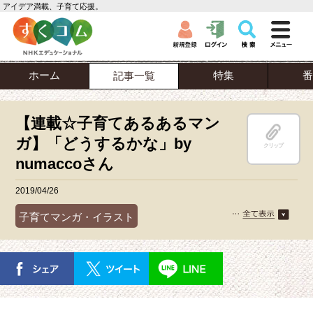
アイデア満載、子育て応援。
ホーム
特集
番
記事一覧
【連載☆子育てあるあるマン
ガ】「どうするかな」by
クリップ
numaccoさん
2019/04/26
子育てマンガ・イラスト